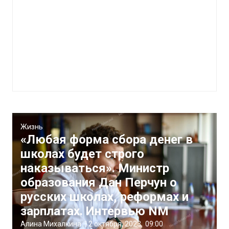
Жизнь
«Любая форма сбора денег в
школах будет строго
наказываться». Министр
образования Дан Перчун о
русских школах, реформах и
зарплатах. Интервью NM
Алина Михалкина
|
2 октября, 2023
09:00