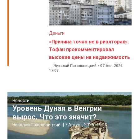
Деньги
«Причина точно не в риэлторах».
Тофан прокомментировал
высокие цены на недвижимость
Николай Пахольницкий
-
07 Авг. 2026
17:08
Новости
Уровень Дуная в Венгрии
вырос. Что это значит?
Николай Пахольницкий
|
7 Август, 2026
19:40