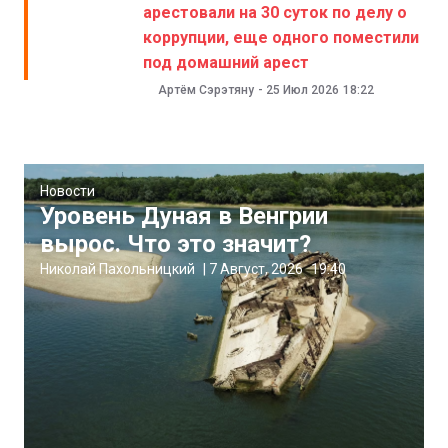
арестовали на 30 суток по делу о
коррупции, еще одного поместили
под домашний арест
Артём Сэрэтяну
-
25 Июл 2026
18:22
Новости
Уровень Дуная в Венгрии
вырос. Что это значит?
Николай Пахольницкий
|
7 Август, 2026
19:40