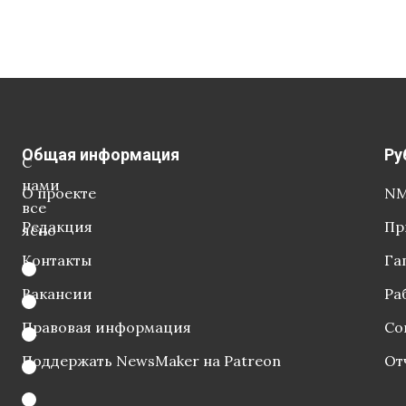
Общая информация
Ру
С
нами
О проекте
NM
все
Редакция
Пр
ясно
Контакты
Га
Вакансии
Ра
Правовая информация
Со
Поддержать NewsMaker на Patreon
От