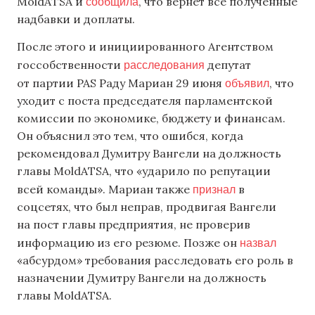
сообщила
MoldATSA и
, что вернет все полученные
надбавки и доплаты.
После этого и инициированного Агентством
расследования
госсобственности
депутат
объявил
от партии PAS Раду Мариан 29 июня
, что
уходит с поста председателя парламентской
комиссии по экономике, бюджету и финансам.
Он объяснил это тем, что ошибся, когда
рекомендовал Думитру Вангели на должность
главы MoldATSA, что «ударило по репутации
признал
всей команды». Мариан также
в
соцсетях, что был неправ, продвигая Вангели
на пост главы предприятия, не проверив
назвал
информацию из его резюме. Позже он
«абсурдом» требования расследовать его роль в
назначении Думитру Вангели на должность
главы MoldATSA.