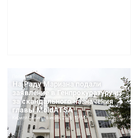
Политика
На Раду Мариана подали
заявление в Генпрокуратуру из-
за скандального назначения
главы MoldATSA
Кирилл Сажин
|
6 июля, 2026
17:54