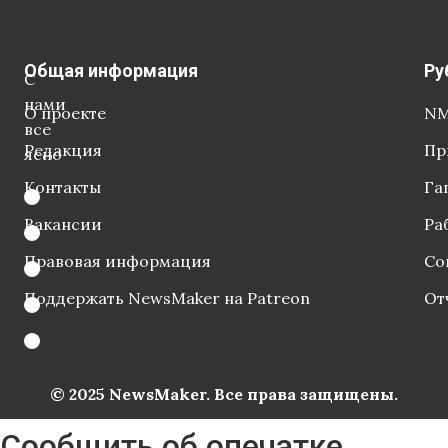
Общая информация
Ру
С
нами
О проекте
NM
все
Редакция
Пр
ясно
Контакты
Га
Вакансии
Ра
Правовая информация
Со
Поддержать NewsMaker на Patreon
От
© 2025 NewsMaker. Все права защищены.
Сообщить об опечатке