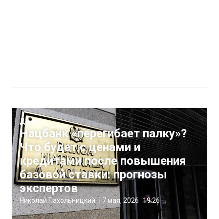
Деньги
Нацбанк «перегибает палку»?
Что будет с ценами и
кредитами после повышения
базовой ставки: прогнозы
экспертов
Николай Пахольницкий
|
7 мая, 2026
19:26