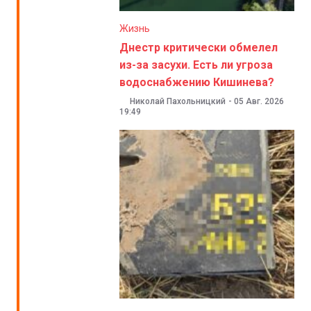
Жизнь
Днестр критически обмелел
из-за засухи. Есть ли угроза
водоснабжению Кишинева?
Николай Пахольницкий
-
05 Авг. 2026
19:49