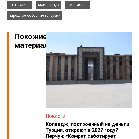
,
,
,
гагаузия
майя санду
молдова
народное собрание гагаузии
Похожие
материалы
Новости
Колледж, построенный на деньги
Турции, откроют в 2027 году?
Перчун: «Комрат саботирует