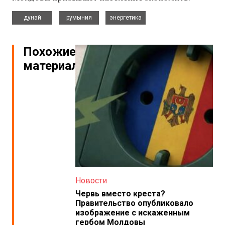
,
,
дунай
румыния
энергетика
Похожие
материалы
Новости
Червь вместо креста?
Правительство опубликовало
изображение с искаженным
гербом Молдовы