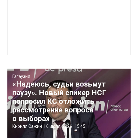
Гагаузия
«Надеюсь, судьи возьмут
паузу». Новый спикер НСГ
попросил КС отложить
рассмотрение вопроса
о выборах
Кирилл Сажин
|
6 июля, 2026
15:45