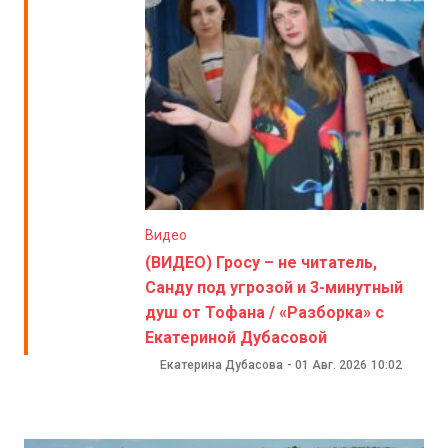
Видео
(ВИДЕО) Гросу – не читатель,
Санду под угрозой и 3-минутный
душ от Тофана / «Разборка» с
Екатериной Дубасовой
Екатерина Дубасова
-
01 Авг. 2026
10:02