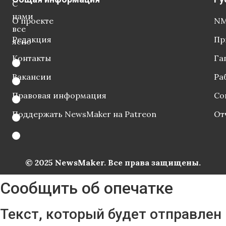
С
нами
О проекте
NM
все
Редакция
Пр
ясно
Контакты
Га
Вакансии
Ра
Правовая информация
Со
Поддержать NewsMaker на Patreon
От
© 2025 NewsMaker. Все права защищены.
Сообщить об опечатке
Текст, который будет отправлен