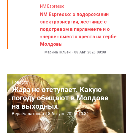
NM Espresso
NM Espresso: о подорожании
электроэнергии, лестнице с
подогревом в парламенте и о
«черве» вместо креста на гербе
Молдовы
Марина Гильен
-
08 Авг. 2026
08:08
Новости
Жара не отступает. Какую
погоду обещают в Молдове
на выходных
Вера Балахнова
|
8 Август, 2026
10:34