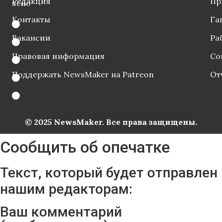
Редакция
Пр
ясно
Контакты
Га
Вакансии
Ра
Правовая информация
Со
Поддержать NewsMaker на Patreon
От
© 2025 NewsMaker. Все права защищены.
Сообщить об опечатке
Текст, который будет отправлен
нашим редакторам:
Ваш комментарий