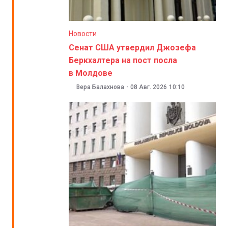
Новости
Сенат США утвердил Джозефа
Беркхалтера на пост посла
в Молдове
Вера Балахнова
-
08 Авг. 2026
10:10