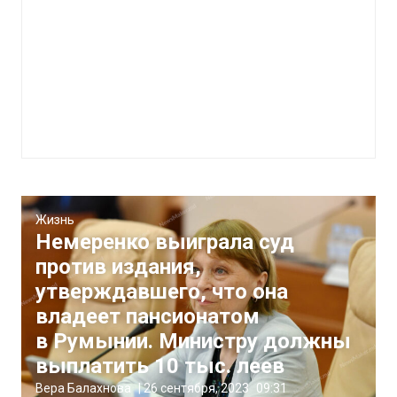
Жизнь
Немеренко выиграла суд
против издания,
утверждавшего, что она
владеет пансионатом
в Румынии. Министру должны
выплатить 10 тыс. леев
Вера Балахнова
|
26 сентября, 2023
09:31