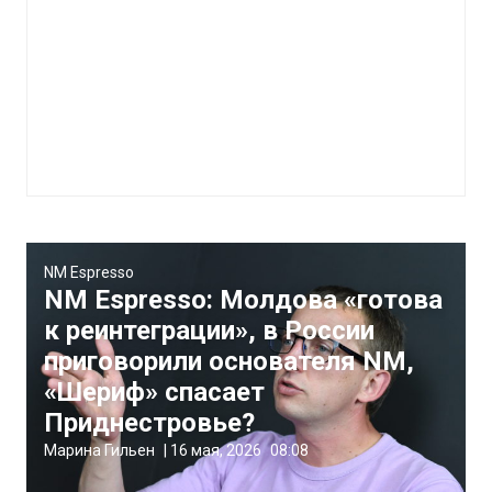
NM Espresso
NM Espresso: Молдова «готова
к реинтеграции», в России
приговорили основателя NM,
«Шериф» спасает
Приднестровье?
Марина Гильен
|
16 мая, 2026
08:08