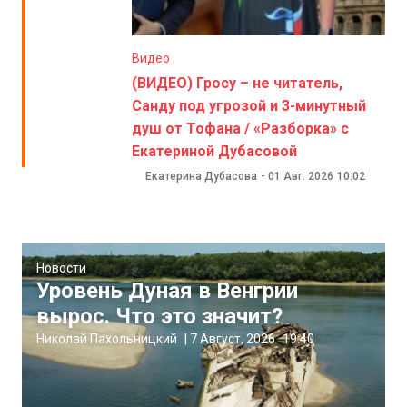
Видео
(ВИДЕО) Гросу – не читатель,
Санду под угрозой и 3-минутный
душ от Тофана / «Разборка» с
Екатериной Дубасовой
Екатерина Дубасова
-
01 Авг. 2026
10:02
Новости
Уровень Дуная в Венгрии
вырос. Что это значит?
Николай Пахольницкий
|
7 Август, 2026
19:40