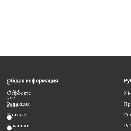
Общая информация
Ру
С
нами
О проекте
NM
все
Редакция
Пр
ясно
Контакты
Га
Вакансии
Ра