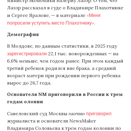
министр экономики Валериу Лазэр. О том, что
Лазэр рассказал в суде о Владимире Плахотнюке
«Меня
и Сергее Яралове, — в материале
попросили уступить место Плахотнюку»
.
Демография
В Молдове, по данным статистики, в 2025 году
зарегистрировали
22,1 тыс. новорожденных — на
6,6% меньше, чем годом ранее. При этом каждый
третий ребенок родился вне брака, а средний
возраст матери при рождении первого ребенка
вырос до 26,7 года.
Основателя NM приговорили в России
к трем
годам олонии
приговорил
Савеловский суд Москвы заочно
журналиста и основателя NewsMaker
Владимира Соловьева к трем годам колонии по