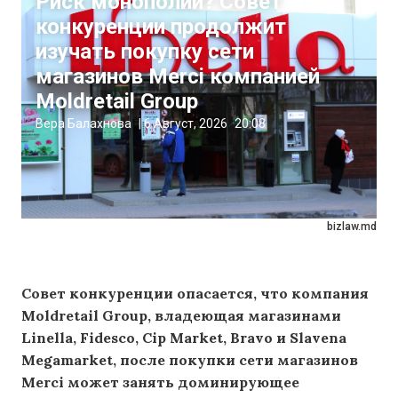
Риск монополии? Совет
конкуренции продолжит
изучать покупку сети
магазинов Merci компанией
Moldretail Group
Вера Балахнова
|
6 Август, 2026
20:08
bizlaw.md
Совет конкуренции опасается, что компания
Moldretail Group, владеющая магазинами
Linella, Fidesco, Cip Market, Bravo и Slavena
Megamarket, после покупки сети магазинов
Merci может занять доминирующее