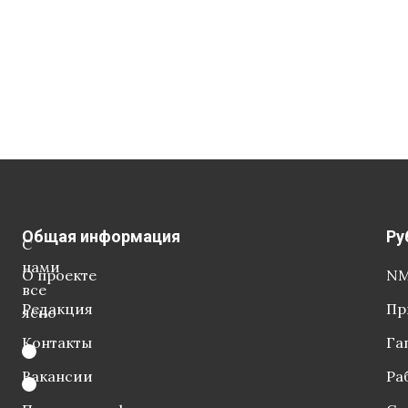
Общая информация
Ру
С
нами
О проекте
NM
все
Редакция
Пр
ясно
Контакты
Га
Вакансии
Ра