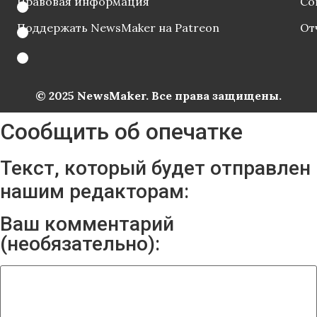
Правовая информация
Со
Поддержать NewsMaker на Patreon
От
© 2025 NewsMaker. Все права защищены.
Сообщить об опечатке
Текст, который будет отправлен
нашим редакторам:
Ваш комментарий
(необязательно):