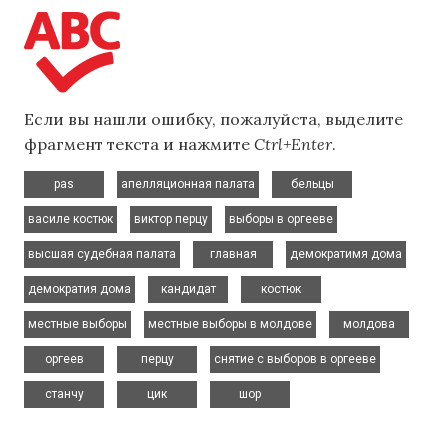
Если вы нашли ошибку, пожалуйста, выделите
фрагмент текста и нажмите
Ctrl+Enter
.
,
,
,
pas
апелляционная палата
бельцы
,
,
,
василе костюк
виктор перцу
выборы в оргееве
,
,
,
высшая судебная палата
главная
демократимя дома
,
,
,
демократия дома
кандидат
костюк
,
,
,
местные выборы
местные выборы в молдове
молдова
,
,
,
оргеев
перцу
снятие с выборов в оргееве
,
,
станчу
цик
шор