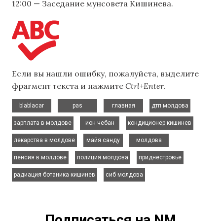
12:00 — Заседание мунсовета Кишинева.
Если вы нашли ошибку, пожалуйста, выделите
фрагмент текста и нажмите
Ctrl+Enter
.
,
,
,
,
blablacar
pas
главная
дтп молдова
,
,
,
зарплата в молдове
ион чебан
кондиционер кишинев
,
,
,
лекарства в молдове
майя санду
молдова
,
,
,
пенсия в молдове
полиция молдова
приднестровье
,
радиация ботаника кишинев
сиб молдова
Подписаться на NM