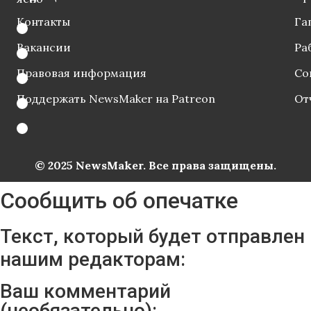
Контакты
Га
Вакансии
Ра
Правовая информация
Со
Поддержать NewsMaker на Patreon
От
© 2025 NewsMaker. Все права защищены.
Сообщить об опечатке
Текст, который будет отправлен
нашим редакторам:
Ваш комментарий
(необязательно):