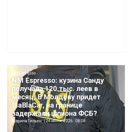
NM Espresso
NM Espresso: кузина Санду
получала 120 тыс. леев в
месяц, В Молдову придет
BlaBlaСar, на границе
задержали шпиона ФСБ?
Марина Гильен
|
24 июня, 2026
08:08