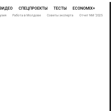
ВИДЕО
СПЕЦПРОЕКТЫ
ТЕСТЫ
ECONOMIX+
узия
Работа в Молдове
Советы эксперта
Отчет NM ‘2025