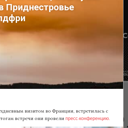
 в Приднестровье
йлдфри
ухдневным визитом во Франции, встретилась с
пресс-конференцию.
тогам встречи они провели