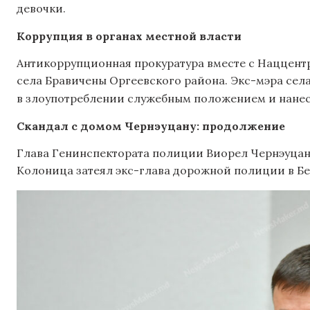
девочки.
Коррупция
в органах местной власти
Антикоррупционная прокуратура вместе с Наццент
села Бравичены Оргеевского района. Экс-мэра села
в злоупотреблении служебным положением и нане
Скандал с домом Чернэуцану: продолжение
Глава Генинспектората полиции Виорел Чернэуцану 
Колоница затеял экс-глава дорожной полиции в Бе