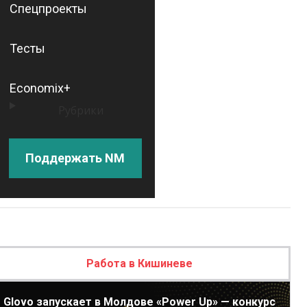
Спецпроекты
Тесты
Economix+
Рубрики
Поддержать NM
Работа в Кишиневе
Glovo запускает в Молдове «Power Up» — конкурс