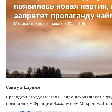
появилась новая партия,
запретят пропаганду ча
Марина Гильен
|
11 марта, 2025
08:08
Санду в Париже
Президент Молдовы Майя Санду, находящаяся с дв
президентом Франции Эммануэлем Макроном. По и