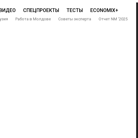
ВИДЕО
СПЕЦПРОЕКТЫ
ТЕСТЫ
ECONOMIX+
узия
Работа в Молдове
Советы эксперта
Отчет NM ‘2025