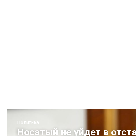
Политика
Носатый не уйдет в отст