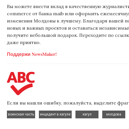
Вы можете внести вклад в качественную журналисти
commerce от банка maib или оформить ежемесячную 
изменения Молдовы к лучшему. Благодаря вашей 
новых и важных проектов и оставаться независимым
получите небольшой подарок. Переходите по ссылке
даже приятно.
Поддержи NewsMaker!
Если вы нашли ошибку, пожалуйста, выделите фраг
,
,
,
,
воинская часть
инцидент в кагуле
кагул
молдова