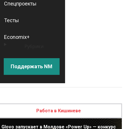
Спецпроекты
Тесты
Economix+
Рубрики
Поддержать NM
Работа в Кишиневе
Glovo запускает в Молдове «Power Up» — конкурс