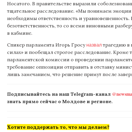
Носатого. В правительстве выразили соболезнова
тщательное расследование. «Мы понимаем эмоции 
необходимы ответственность и уравновешенность.
безответственность, то со всеми виновными разбе
в кабмине.
назвал
Спикер парламента Игорь Гросу
трагедию в 
силах» и пообещал строгое расследование. Кроме т
парламентской комиссии о проведении парламентс
требование оппозиции отправить в отставку минис
лишь замечанием, что решение примут после заве
@newsmak
Подписывайтесь на наш Telegram-канал
знать прямо сейчас о Молдове и регионе.
Хотите поддержать то, что мы делаем?