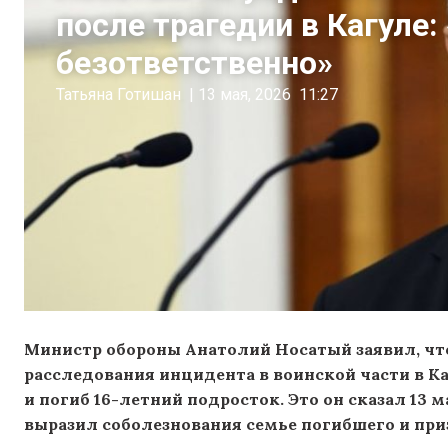
после трагедии в Кагуле:
безответственно»
Татьяна Готишан
|
13 мая, 2026
11:27
Министр обороны Анатолий Носатый заявил, что
расследования инцидента в воинской части в Ка
и погиб 16-летний подросток
. Это он сказал 13
выразил соболезнования семье погибшего и при