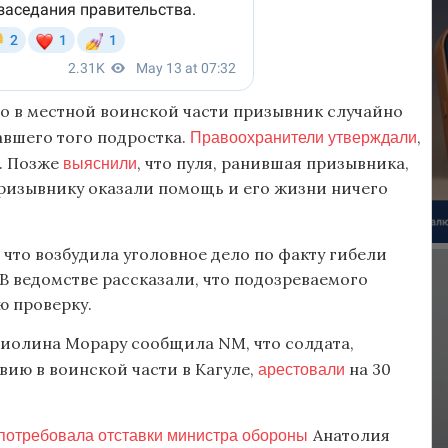
то в местной воинской части призывник случайно
Правоохранители утверждали
авшего того подростка.
,
выяснили
а. Позже
, что пуля, ранившая призывника,
призывнику оказали помощь и его жизни ничего
, что возбудила уголовное дело по факту гибели
 В ведомстве рассказали, что подозреваемого
ю проверку.
Виолина Морару сообщила NM, что солдата,
арестовали
вию в воинской части в Кагуле,
на 30
потребовала отставки министра обороны
Анатолия