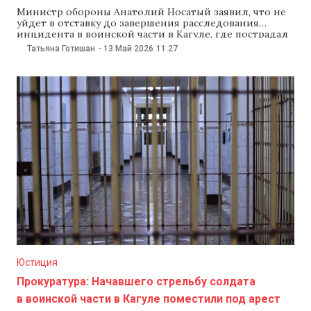
Министр обороны Анатолий Носатый заявил, что не
уйдет в отставку до завершения расследования
инцидента в воинской части в Кагуле, где пострадал
18-летний призывник и погиб 16-летний подросток.
Татьяна Готишан
-
13 Май 2026
11:27
Это он сказал 13 мая, через три дня после
происшествия. Министр выразил соболезнования
семье погибшего и призвал «не спекулировать вокруг
дела». «Что касается
Юстиция
Прокуратура: Начавшего стрельбу солдата
в воинской части в Кагуле поместили под арест