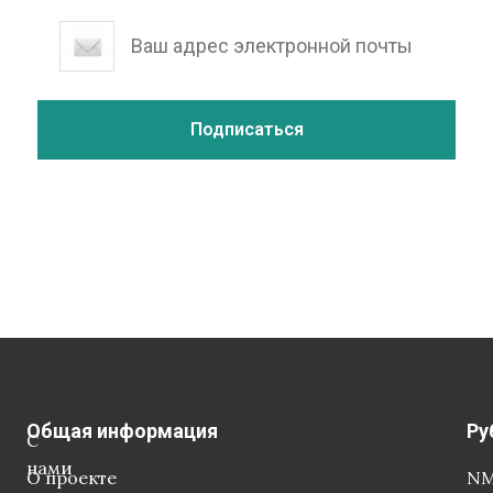
Общая информация
Ру
С
нами
О проекте
NM