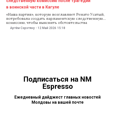
следственную комиссию после трагедии
в воинской части в Кагуле
«Наша партия», которую возглавляет Ренато Усатый,
потребовала создать парламентскую следственную
комиссию, чтобы выяснить обстоятельства
инцидента в воинской части в Кагуле, в результате
Артём Сэрэтяну
-
12 Май 2026
15:18
которого пострадал 18-летний призывник и погиб
16-летний подросток. Фракция также требует
проверить все случаи смертей, ранений и других
серьезных инцидентов, которые произошли в
Национальной армии за последние годы.
Законопроект зарегистрировали
Подписаться на NM
Espresso
Ежедневный дайджест главных новостей
Молдовы на вашей почте