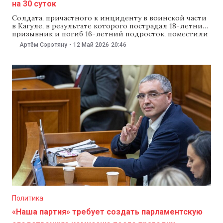
на 30 суток
Солдата, причастного к инциденту в воинской части
в Кагуле, в результате которого пострадал 18-летний
призывник и погиб 16-летний подросток, поместили
под предварительный арест на 30 суток. Об этом 12
Артём Сэрэтяну
-
12 Май 2026
20:46
мая сообщила NewsMaker пресс-секретарь
Генеральной прокуратуры Виолина Морару.
Напомним, что 10 мая полиция Кагула сообщила, что
в местной воинской части призывник случайно
ранил другого военнослужащего
Политика
«Наша партия» требует создать парламентскую