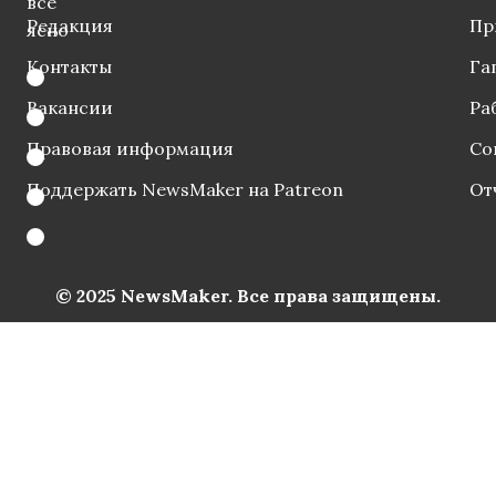
все
Редакция
Пр
ясно
Контакты
Га
Вакансии
Ра
Правовая информация
Со
Поддержать NewsMaker на Patreon
От
© 2025 NewsMaker. Все права защищены.