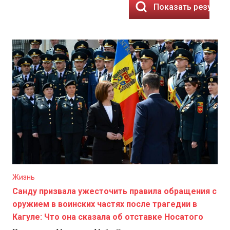
Показать результ
Жизнь
Санду призвала ужесточить правила обращения с
оружием в воинских частях после трагедии в
Кагуле: Что она сказала об отставке Носатого