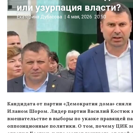
или узурпация власти?
Екатерина Дубасова
|
4 мая, 2026
20:50
Кандидата от партии «Демократия дома» сняли с
Иланом Шором. Лидер партии Василий Костюк 
вмешательстве в выборы по указке правящей па
оппозиционные политики. О том, почему ЦИК за