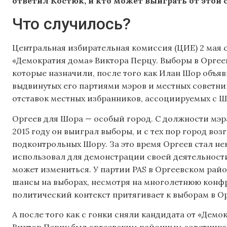
ответил Костюк, и кто может выиграть от этой 
Что случилось?
Центральная избирательная комиссия (ЦИЕ) 2 мая 
«Демократия дома» Виктора Перцу. Выборы в Оргеев
которые назначили, после того как Илан Шор объя
выдвинутых его партиями мэров и местных советни
отставок местных избранников, ассоциируемых с 
Оргеев для Шора — особый город. С должности мэра
2015 году он выиграл выборы, и с тех пор город во
подконтрольных Шору. За это время Оргеев стал н
использовал для демонстрации своей деятельности. 
может измениться. У партии PAS в Оргеевском райо
шансы на выборах, несмотря на многолетнюю конф
политический контекст притягивает к выборам в О
А после того как с гонки сняли кандидата от «Дем