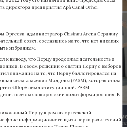
, в 2022 году его назначили вице-председателем
ть директора предприятия Apă Canal Orhei.
ры Оргеева, администратор Chisinau Arena Серджиу
ательный совет, сославшись на то, что нет никаких
ыть избранным.
ел к выводу, что Перцу продолжал деятельность в
ионный. В своем решении о снятии Перцу с выборов
тил внимание на то, что Перцу баллотировался на
ивная сила спасения Молдовы (FASM), которая стала
артии «Шор» неконституционной. FASM
ъединил все околошоровские политформирования. В
ликованный Перцу в рамках оргеевской
 на фоне информационного щита парка развлечений
«по инициативе примара Илана Шора» в