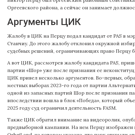
Виктор Перцу был оргеевским районным советникам
Оргеевского района, а сейчас он занимает должнос
Аргументы ЦИК
Жалобу в ЦИК на Перцу подал кандидат от PAS в мэ
Станчиу. До этого жалобу отклонил окружной избир
судебных решений, ограничивающих право Перцу б
А вот ЦИК, рассмотрев жалобу кандидата PAS, приш
партии «Шор» уже после признания ее неконституц
ЦИК привел несколько аргументов. Во-первых, обра
местных выборах 2023-го года от партии Альтернат
одной из запасных партий Шор после признания п
впоследствии вошла в блок «Победа», который об
2025 году суд ограничил деятельность FASM.
Также ЦИК обратил внимание на видеоролик, опуб
предвыборной кампании. На нем Перцу изображен
OrheiLand, на котором указано, что парк открыли 