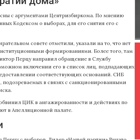
ратии дома»
асны с аргументами Центризбиркома. По мнению
ных Кодексом о выборах, для его снятия его с
рательном совете отметили, указали на то, что нет
онституционными формированиями. Более того, там
 Виктор Перцу направил обращение в Службу
озможном включении его в список лиц, подпадающих
предоставлении соответствующих оснований. СИБ
ц, подозреваемых в связях с санкционированными
иска.
обвинил ЦИК в ангажированности и действиях по
уют в Апелляционной палате.
и
 Перцу с выборов. Лидер «Нашей партии» Ренато