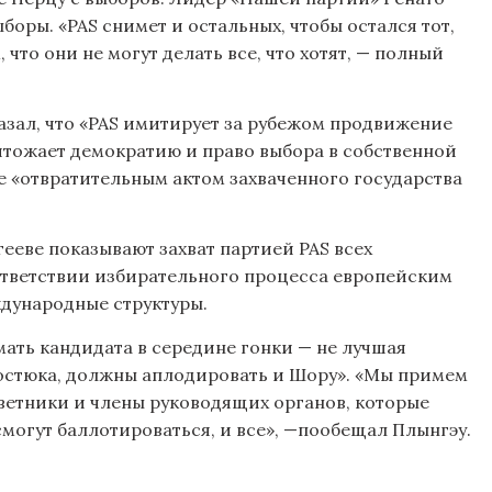
оры. «PAS снимет и остальных, чтобы остался тот,
 что они не могут делать все, что хотят, — полный
зал, что «PAS имитирует за рубежом продвижение
чтожает демократию и право выбора в собственной
е «отвратительным актом захваченного государства
ееве показывают захват партией PAS всех
оответствии избирательного процесса европейским
дународные структуры.
мать кандидата в середине гонки — не лучшая
 Костюка, должны аплодировать и Шору». «Мы примем
оветники и члены руководящих органов, которые
могут баллотироваться, и все», —пообещал Плынгэу.