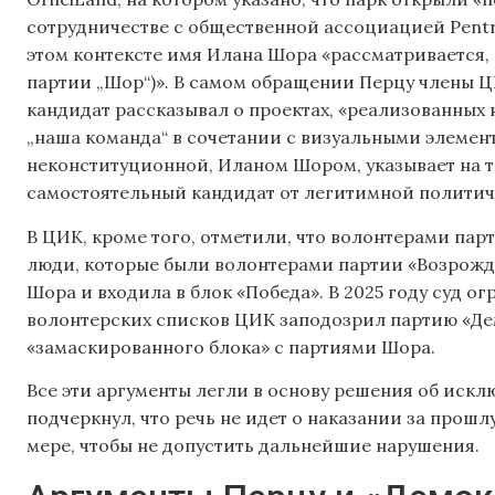
сотрудничестве с общественной ассоциацией Pentru
этом контексте имя Илана Шора «рассматривается,
партии „Шор“)». В самом обращении Перцу члены 
кандидат рассказывал о проектах, «реализованны
„наша команда“ в сочетании с визуальными элемен
неконституционной, Иланом Шором, указывает на то
самостоятельный кандидат от легитимной политич
В ЦИК, кроме того, отметили, что волонтерами пар
люди, которые были волонтерами партии «Возрожде
Шора и входила в блок «Победа». В 2025 году суд о
волонтерских списков ЦИК заподозрил партию «Д
«замаскированного блока» с партиями Шора.
Все эти аргументы легли в основу решения об иск
подчеркнул, что речь не идет о наказании за прош
мере, чтобы не допустить дальнейшие нарушения.