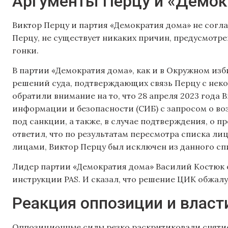
Аргументы Перцу и «Демок
Виктор Перцу и партия «Демократия дома» не согл
Перцу, не существует никаких причин, предусмотрен
гонки.
В партии «Демократия дома», как и в Окружном изби
решений суда, подтверждающих связь Перцу с нек
обратили внимание на то, что 28 апреля 2023 года
информации и безопасности (СИБ) с запросом о в
под санкции, а также, в случае подтверждения, о 
ответил, что по результатам пересмотра списка ли
лицами, Виктор Перцу был исключен из данного сп
Лидер партии «Демократия дома» Василий Костюк 
инструкции PAS. И сказал, что решение ЦИК обжал
Реакция оппозиции и власт
Оппозиционные силы резко раскритиковали снятие