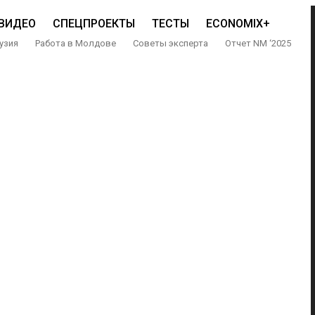
ВИДЕО
СПЕЦПРОЕКТЫ
ТЕСТЫ
ECONOMIX+
узия
Работа в Молдове
Советы эксперта
Отчет NM ‘2025