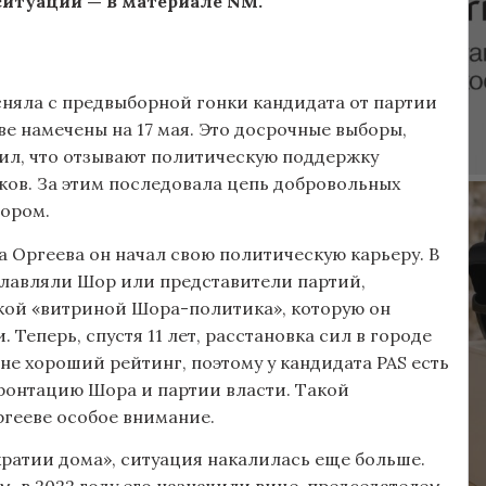
ситуации — в материале NM.
сняла с предвыборной гонки кандидата от партии
е намечены на 17 мая. Это досрочные выборы,
вил, что отзывают политическую поддержку
ков. За этим последовала цепь добровольных
Шором.
 Оргеева он начал свою политическую карьеру. В
зглавляли Шор или представители партий,
екой «витриной Шора-политика», которую он
Теперь, спустя 11 лет, расстановка сил в городе
не хороший рейтинг, поэтому у кандидата PAS есть
ронтацию Шора и партии власти. Такой
ргееве особое внимание.
ократии дома», ситуация накалилась еще больше.