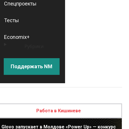
Спецпроекты
Тесты
Economix+
Рубрики
Поддержать NM
Работа в Кишиневе
Glovo запускает в Молдове «Power Up» — конкурс