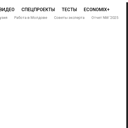
ВИДЕО
СПЕЦПРОЕКТЫ
ТЕСТЫ
ECONOMIX+
узия
Работа в Молдове
Советы эксперта
Отчет NM ‘2025