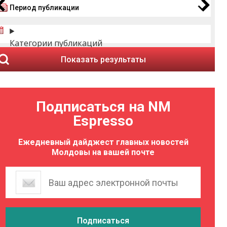
Период публикации
Категории публикаций
Показать результаты
Подписаться на NM
Espresso
Ежедневный дайджест главных новостей
Молдовы на вашей почте