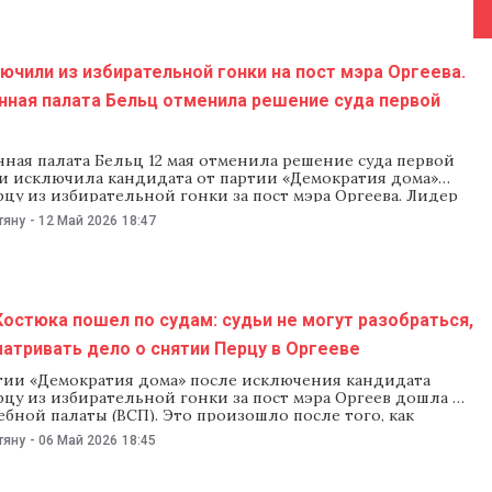
ючили из избирательной гонки на пост мэра Оргеева.
нная палата Бельц отменила решение суда первой
ная палата Бельц 12 мая отменила решение суда первой
и исключила кандидата от партии «Демократия дома»
цу из избирательной гонки за пост мэра Оргеева. Лидер
ократия дома» Василе Костюк сказал, что обжалует это
тяну
-
12 Май 2026
18:47
Высшей судебной палате (ВСП). Апелляционная палата
остью отменила решение суда Оргеева
остюка пошел по судам: судьи не могут разобраться,
атривать дело о снятии Перцу в Оргееве
тии «Демократия дома» после исключения кандидата
цу из избирательной гонки за пост мэра Оргеев дошла до
бной палаты (ВСП). Это произошло после того, как
ая палата передала дело в суд Оргеева, а тот отказался
тяну
-
06 Май 2026
18:45
ать иск и заявил о «конфликте компетенции» между
и. Костюк назвал ситуацию «беспрецедентным