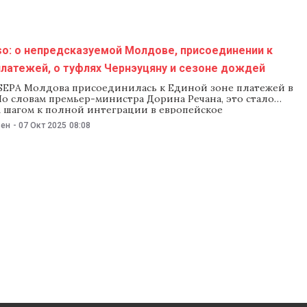
so: о непредсказуемой Молдове, присоединении к
латежей, о туфлях Чернэуцяну и сезоне дождей
SEPA Молдова присоединилась к Единой зоне платежей в
По словам премьер-министра Дорина Речана, это стало
 шагом к полной интеграции в европейское
ое пространство». Теперь переводы в евро для граждан и
ьен
-
07 Окт 2025
08:08
ут обрабатывать «по тем же стандартам и тарифам, что и в