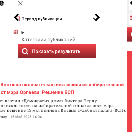
е
Период публикации
Категории публикаций
Показать результаты
 Костюка окончательно исключили из избирательной
ост мэра Оргеева: Решение ВСП
от партии «Демократия дома» Виктора Перцу
но исключили из избирательной гонки за пост мэра
кое решение 15 мая приняла Высшая судебная палата (ВСП).
ила иск партии «Демократия дома» и оставила в силе
тяну
-
15 Май 2026
14:04
елляционной палаты Бельц. Ранее Апелляционная палата
ая отменила решение суда первой инстанции и исключила