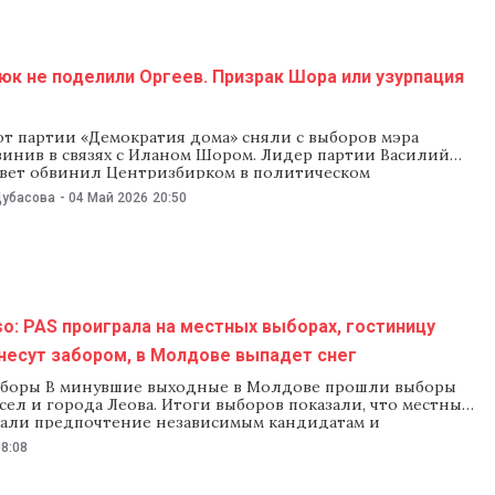
юк не поделили Оргеев. Призрак Шора или узурпация
от партии «Демократия дома» сняли с выборов мэра
винив в связях с Иланом Шором. Лидер партии Василий
твет обвинил Центризбирком в политическом
ве в выборы по указке правящей партии PAS. Его
Дубасова
-
04 Май 2026
20:50
 другие оппозиционные политики. О том, почему ЦИК
Костюка в связях с Шором, что
o: PAS проиграла на местных выборах, гостиницу
бнесут забором, в Молдове выпадет снег
боры В минувшие выходные в Молдове прошли выборы
сел и города Леова. Итоги выборов показали, что местные
али предпочтение независимым кандидатам и
елям Партии социалистов, «Лиги городов и сообществ» и
08:08
звития и объединения Молдовы». Кандидаты от правящей
проиграли во всех трех селах, в