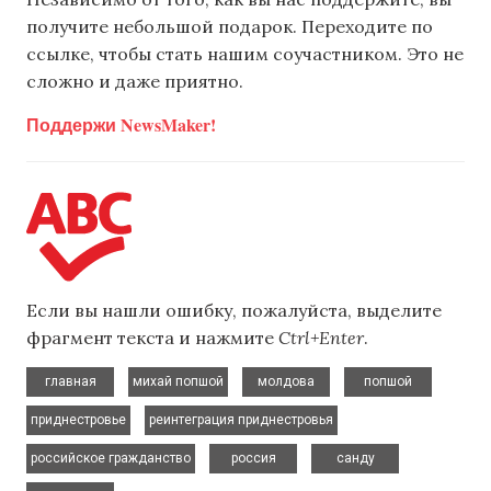
получите небольшой подарок. Переходите по
ссылке, чтобы стать нашим соучастником. Это не
сложно и даже приятно.
Поддержи NewsMaker!
Если вы нашли ошибку, пожалуйста, выделите
фрагмент текста и нажмите
Ctrl+Enter
.
,
,
,
,
главная
михай попшой
молдова
попшой
,
,
приднестровье
реинтеграция приднестровья
,
,
,
российское гражданство
россия
санду