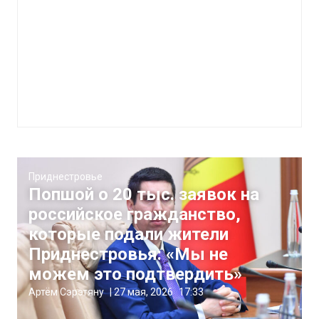
Приднестровье
Попшой о 20 тыс. заявок на
российское гражданство,
которые подали жители
Приднестровья: «Мы не
можем это подтвердить»
Артём Сэрэтяну
|
27 мая, 2026
17:33