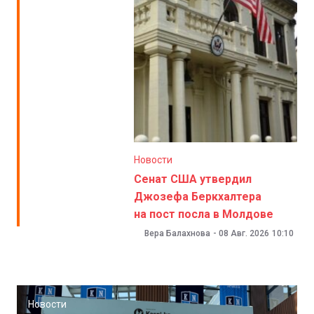
Новости
Сенат США утвердил
Джозефа Беркхалтера
на пост посла в Молдове
Вера Балахнова
-
08 Авг. 2026
10:10
Новости