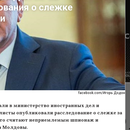
ования о слежке
ми
facebook.com/Игорь Додон
али в министерство иностранных дел и
листы опубликовали расследование о слежке за
 что считают неприемлемым шпионаж и
а Молдовы.