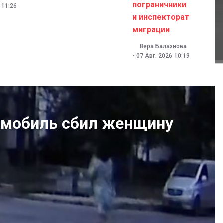
пограничники
11:26
и инспекторат
миграции
Вера Балахнова
-
07 Авг. 2026
10:19
омобиль сбил женщину