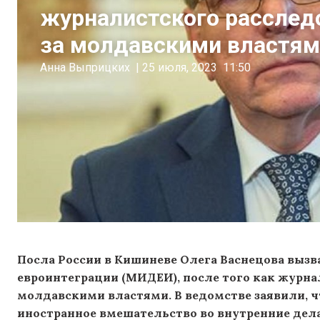
журналистского расслед
за молдавскими властя
Анна Выприцких
|
25 июля, 2023
11:50
Посла России в Кишиневе Олега Васнецова вызв
евроинтеграции (МИДЕИ), после того как журна
молдавскими властями. В ведомстве заявили,
иностранное вмешательство во внутренние дел