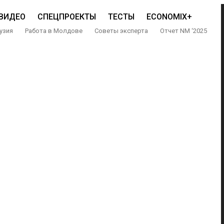
ВИДЕО
СПЕЦПРОЕКТЫ
ТЕСТЫ
ECONOMIX+
узия
Работа в Молдове
Советы эксперта
Отчет NM ‘2025