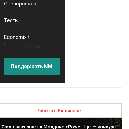
Спецпроекты
Тесты
Economix+
Рубрики
Поддержать NM
Работа в Кишиневе
Glovo запускает в Молдове «Power Up» — конкурс