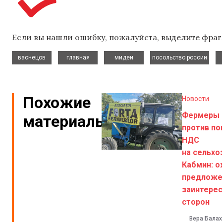
Если вы нашли ошибку, пожалуйста, выделите фраг
,
,
,
,
васнецов
главная
мидеи
посольство россии
Похожие
Новости
Фермеры 
материалы
против п
НДС
на сельхо
Кабмин: 
предложе
заинтере
сторон
Вера Бала