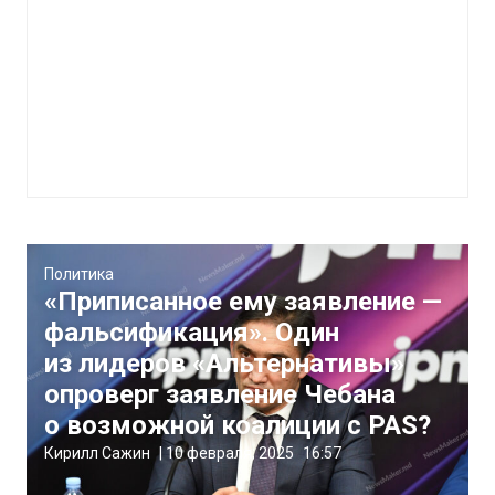
Политика
«Приписанное ему заявление —
фальсификация». Один
из лидеров «Альтернативы»
опроверг заявление Чебана
о возможной коалиции с PAS?
Кирилл Сажин
|
10 февраля, 2025
16:57