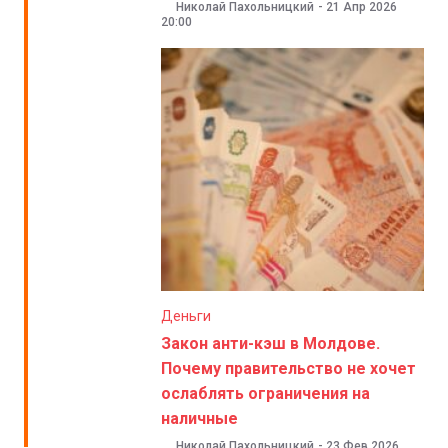
Николай Пахольницкий
-
21 Апр 2026
20:00
Деньги
Закон анти-кэш в Молдове.
Почему правительство не хочет
ослаблять ограничения на
наличные
Николай Пахольницкий
-
23 Фев 2026