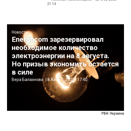
21:14
Новости
Energocom зарезервировал
необходимое количество
электроэнергии на 8 августа.
Но призыв экономить остается
в силе
Вера Балахнова
|
8 Август, 2026
17:40
РБК-Украина