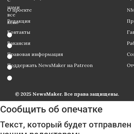
нами
О проекте
NM
все
Редакция
Пр
ясно
Контакты
Га
Вакансии
Ра
Правовая информация
Со
Поддержать NewsMaker на Patreon
От
© 2025 NewsMaker. Все права защищены.
Сообщить об опечатке
Текст, который будет отправлен