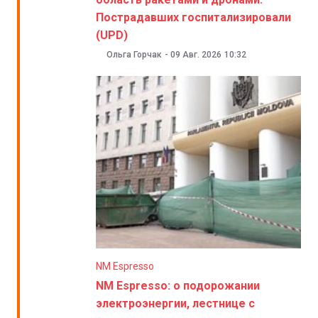
Пострадавших госпитализировали
(UPD)
Ольга Горчак
-
09 Авг. 2026
10:32
NM Espresso
NM Espresso: о подорожании
электроэнергии, лестнице с