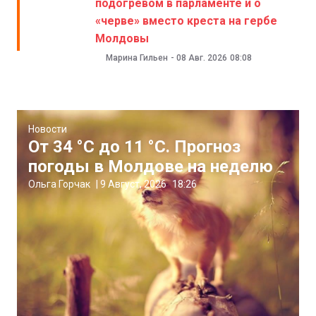
подогревом в парламенте и о
«черве» вместо креста на гербе
Молдовы
Марина Гильен
-
08 Авг. 2026
08:08
Новости
От 34 °C до 11 °C. Прогноз
погоды в Молдове на неделю
Ольга Горчак
|
9 Август, 2026
18:26