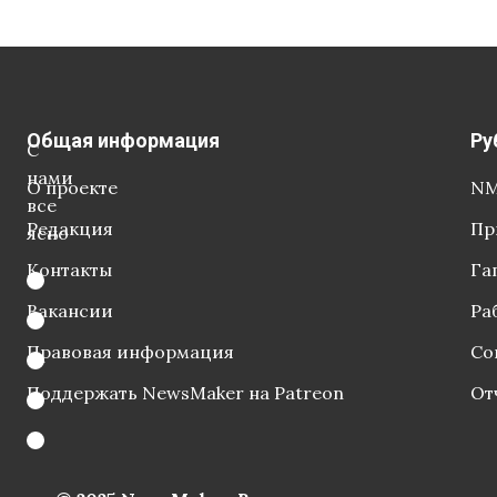
Общая информация
Ру
С
нами
О проекте
NM
все
Редакция
Пр
ясно
Контакты
Га
Вакансии
Ра
Правовая информация
Со
Поддержать NewsMaker на Patreon
От