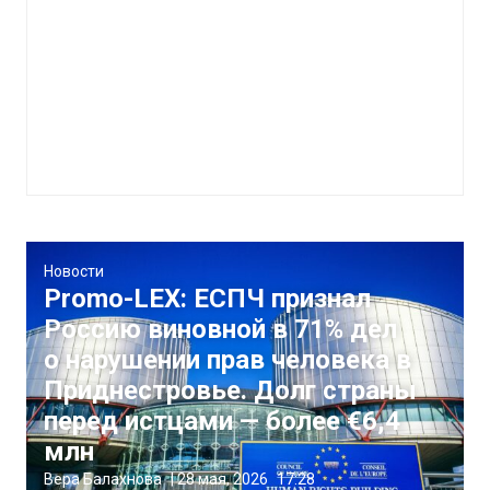
Новости
Promo-LEX: ЕСПЧ признал
Россию виновной в 71% дел
о нарушении прав человека в
Приднестровье. Долг страны
перед истцами — более €6,4
млн
Вера Балахнова
|
28 мая, 2026
17:28