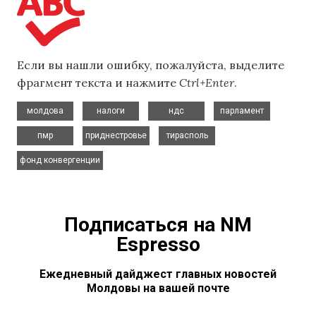
Если вы нашли ошибку, пожалуйста, выделите
фрагмент текста и нажмите
Ctrl+Enter
.
,
,
,
,
молдова
налоги
ндс
парламент
,
,
,
пмр
приднестровье
тирасполь
фонд конвергенции
Подписаться на NM
Espresso
Ежедневный дайджест главных новостей
Молдовы на вашей почте