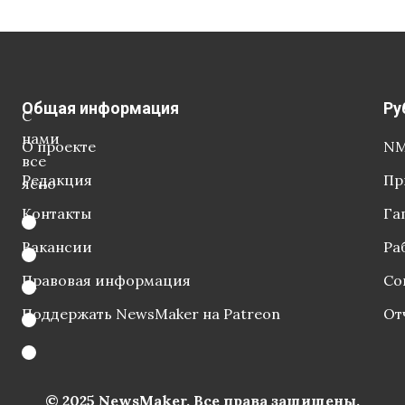
Общая информация
Ру
С
нами
О проекте
NM
все
Редакция
Пр
ясно
Контакты
Га
Вакансии
Ра
Правовая информация
Со
Поддержать NewsMaker на Patreon
От
© 2025 NewsMaker. Все права защищены.