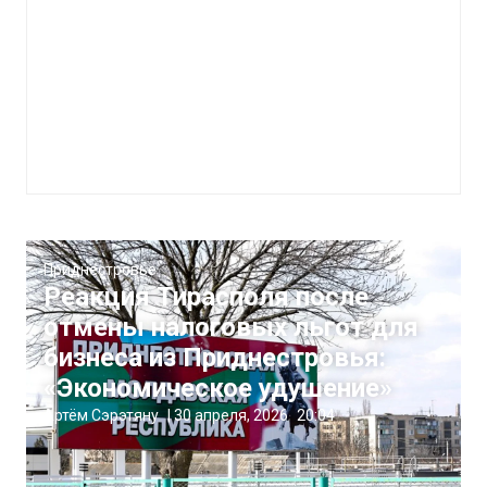
Приднестровье
Реакция Тирасполя после
отмены налоговых льгот для
бизнеса из Приднестровья:
«Экономическое удушение»
Артём Сэрэтяну
|
30 апреля, 2026
20:04