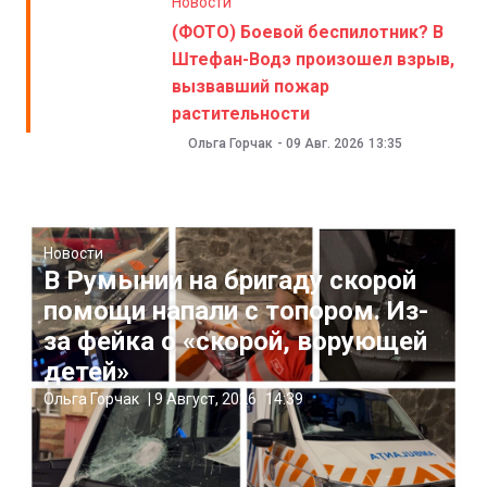
Новости
(ФОТО) Боевой беспилотник? В
Штефан-Водэ произошел взрыв,
вызвавший пожар
растительности
Ольга Горчак
-
09 Авг. 2026
13:35
Новости
В Румынии на бригаду скорой
помощи напали с топором. Из-
за фейка о «скорой, ворующей
детей»
Ольга Горчак
|
9 Август, 2026
14:39