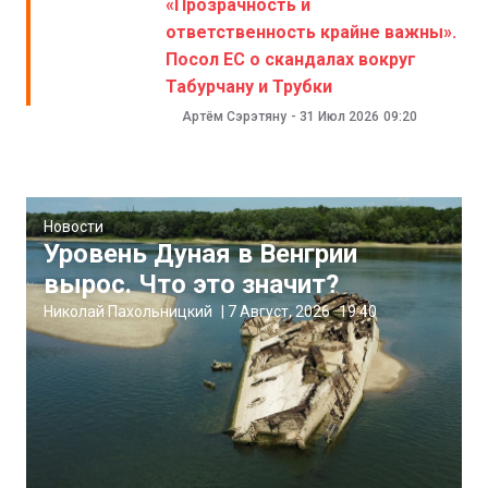
«Прозрачность и
ответственность крайне важны».
Посол ЕС о скандалах вокруг
Табурчану и Трубки
Артём Сэрэтяну
-
31 Июл 2026
09:20
Новости
Уровень Дуная в Венгрии
вырос. Что это значит?
Николай Пахольницкий
|
7 Август, 2026
19:40