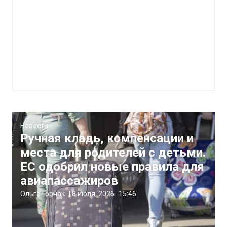
Новости
Ручная кладь, компенсации и
места для родителей с детьми.
ЕС одобрил новые правила для
авиапассажиров
Ольга Горчак
|
8 июля, 2026
15:46