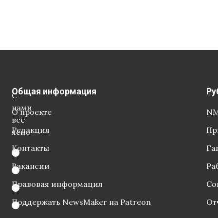
Общая информация
Ру
С
нами
О проекте
NM
все
Редакция
Пр
ясно
Контакты
Га
Вакансии
Ра
Правовая информация
Со
Поддержать NewsMaker на Patreon
От