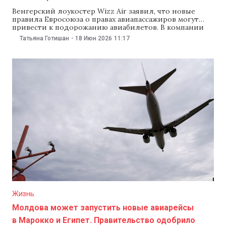
Венгерский лоукостер Wizz Air заявил, что новые
правила Евросоюза о правах авиапассажиров могут
привести к подорожанию авиабилетов. В компании
считают, что дополнительные требования увеличат
Татьяна Готишан
-
18 Июн 2026
11:17
расходы авиаперевозчиков, поэтому для миллионов
пассажиров билеты могут стать дороже. Заявление
Wizz Air Wizz Air сообщила, что ознакомилась с
соглашением ЕС о пересмотре прав авиапассажиров.
Компания
Жизнь
Молдова может запустить новые авиарейсы
в Марокко и Египет. Правительство одобрило