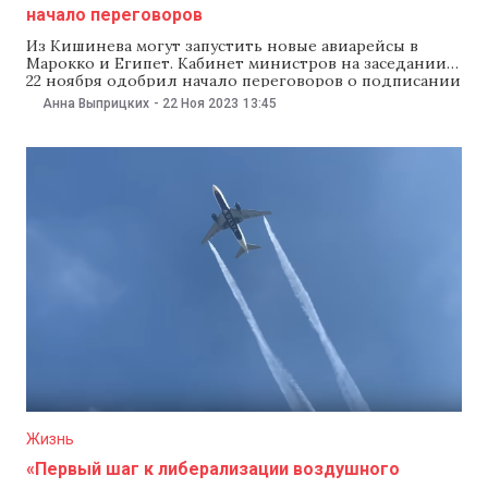
начало переговоров
Из Кишинева могут запустить новые авиарейсы в
Марокко и Египет. Кабинет министров на заседании
22 ноября одобрил начало переговоров о подписании
соглашений с правительствами обеих стран. Как
Анна Выприцких
-
22 Ноя 2023
13:45
уточнили в министерстве инфраструктуры, эти
соглашения направлены на установление
сотрудничества в области воздушного транспорта,
укрепление дипломатических и экономических
отношений между странами. «Документы установят
Жизнь
«Первый шаг к либерализации воздушного