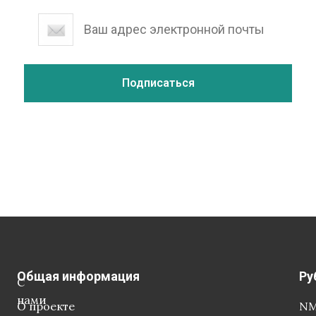
Общая информация
Ру
С
нами
О проекте
NM