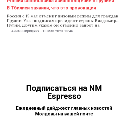
Россия возобновила авиасообщение с Грузией.
В Тбилиси заявили, что это провокация
Россия с 15 мая отменит визовый режим для граждан
Грузии. Указ подписал президент страны Владимир
Путин. Другим указом он отменил запрет на
воздушные перевозки из России в Грузию. Об этом
Анна Выприцких
-
10 Май 2023
15:46
сообщает издание «Медуза». Президент Грузии
Саломе Зурабишвили назвала решение Москвы
«очередной провокацией». Согласно указу Путина, с
15 мая Россия отменит
Подписаться на NM
Espresso
Ежедневный дайджест главных новостей
Молдовы на вашей почте