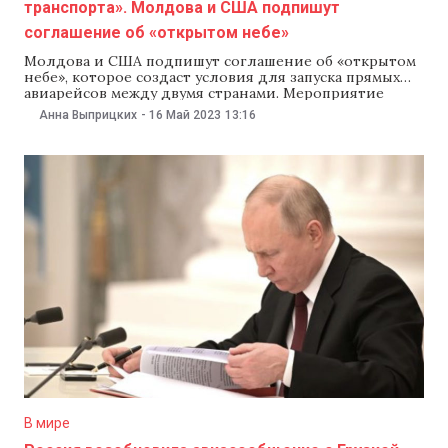
транспорта». Молдова и США подпишут
соглашение об «открытом небе»
Молдова и США подпишут соглашение об «открытом
небе», которое создаст условия для запуска прямых
авиарейсов между двумя странами. Мероприятие
состоится 18 мая в 16:30, сообщили в пресс-службе
Анна Выприцких
-
16 Май 2023
13:16
посольства США в Кишиневе. Как уточнили в
посольстве, соглашение подпишут заместитель
госсекретаря США по вопросам менеджмента и
ресурсов Ричард Верма и министр инфраструктуры
В мире