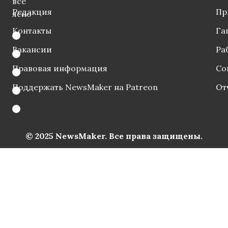
все
Редакция
Пр
ясно
Контакты
Га
Вакансии
Ра
Правовая информация
Со
Поддержать NewsMaker на Patreon
От
© 2025 NewsMaker. Все права защищены.