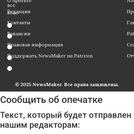
О проекте
NM
все
Редакция
Пр
ясно
Контакты
Га
Вакансии
Ра
Правовая информация
Со
Поддержать NewsMaker на Patreon
От
© 2025 NewsMaker. Все права защищены.
Сообщить об опечатке
Текст, который будет отправлен
нашим редакторам: