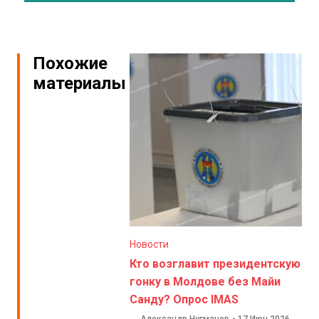
Похожие
материалы
Новости
Кто возглавит президентскую
гонку в Молдове без Майи
Санду? Опрос IMAS