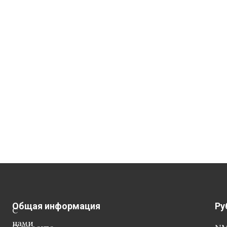
Общая информация
Ру
С
нами