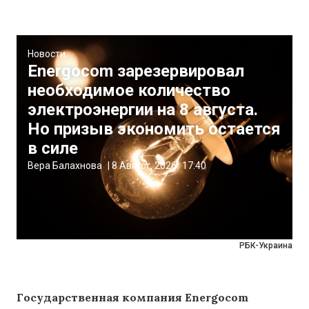
Новости
Energocom зарезервировал
необходимое количество
электроэнергии на 8 августа.
Но призыв экономить остается
в силе
Вера Балахнова
|
8 Август, 2026
17:40
РБК-Украина
Государственная компания Energocom