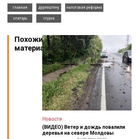
,
,
,
главная
дурлештяну
налоговая реформа
,
спатарь
стурза
Похожие
материалы
Новости
(ВИДЕО) Ветер и дождь повалили
деревья на севере Молдовы