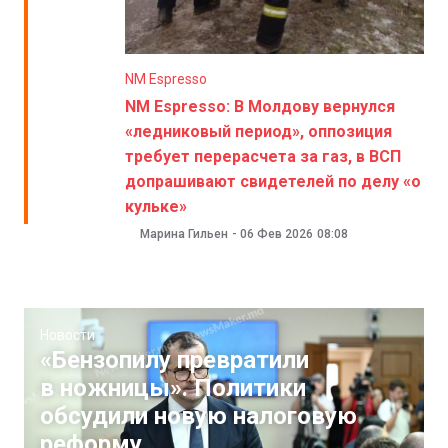
NM Espresso
NM Espresso: В Молдову вернулся
«ледниковый период», оппозиция
требует перерасчета за газ, в ВСП
допрашивают свидетелей по делу «о
кульке»
Марина Гильен
-
06 Фев 2026
08:08
Новости
«Бензопилу превратили
в ножницы». Политики
обсудили новую налоговую
реформу