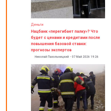
Деньги
Нацбанк «перегибает палку»? Что
будет с ценами и кредитами после
повышения базовой ставки:
прогнозы экспертов
Николай Пахольницкий
-
07 Май 2026
19:26