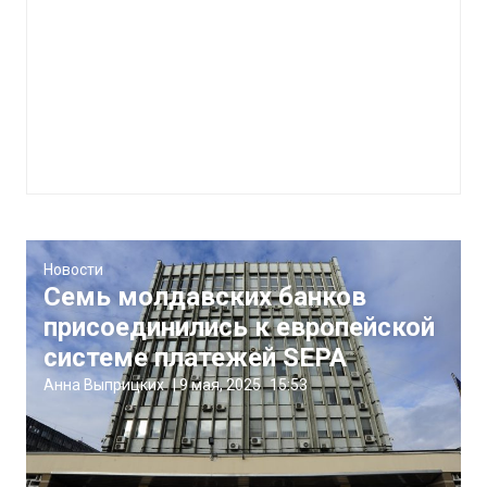
Новости
Семь молдавских банков
присоединились к европейской
системе платежей SEPA
Анна Выприцких
|
9 мая, 2025
15:53