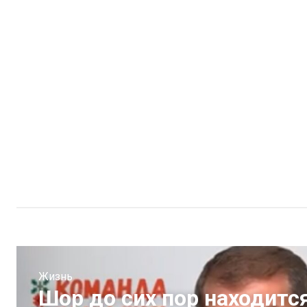
Жизнь
Шор до сих пор находится