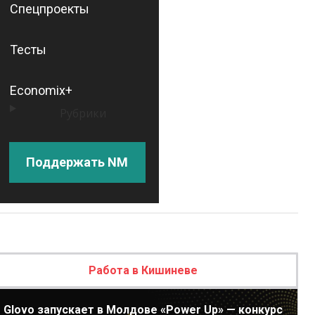
Спецпроекты
Тесты
Economix+
Рубрики
Поддержать NM
Работа в Кишиневе
Glovo запускает в Молдове «Power Up» — конкурс