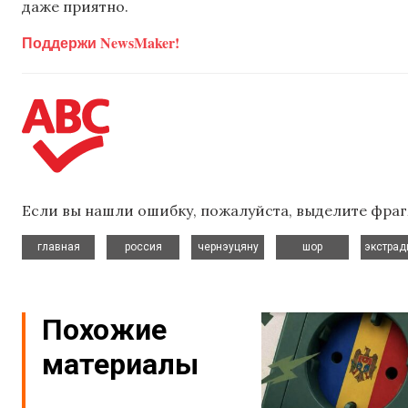
даже приятно.
Поддержи NewsMaker!
Если вы нашли ошибку, пожалуйста, выделите фраг
,
,
,
,
главная
россия
чернэуцяну
шор
экстрад
Похожие
материалы