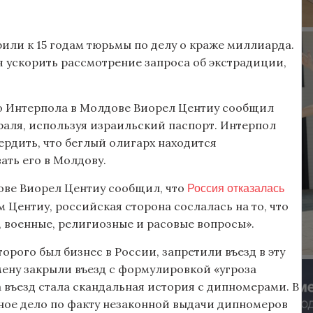
ли к 15 годам тюрьмы по делу о краже миллиарда.
 ускорить рассмотрение запроса об экстрадиции,
о Интерпола в Молдове Виорел Центиу сообщил
раля, используя израильский паспорт. Интерпол
ердить, что беглый олигарх находится
ать его в Молдову.
Россия отказалась
ове Виорел Центиу сообщил, что
 Центиу, российская сторона сослалась на то, что
 военные, религиозные и расовые вопросы».
оторого был бизнес в России, запретили въезд в эту
мену закрыли въезд с формулировкой «угроза
 въезд стала скандальная история с дипномерами. В
вное дело по факту незаконной выдачи дипномеров