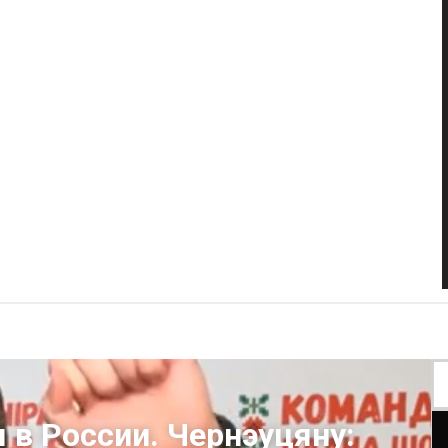
 в России. Чернэуцяну: