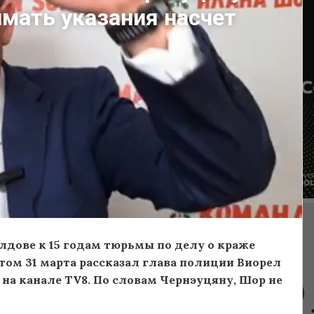
мать указания насчет
дове к 15 годам тюрьмы по делу о краже
этом 31 марта рассказал глава полиции Виорел
» на канале TV8. По словам Чернэуцяну, Шор не