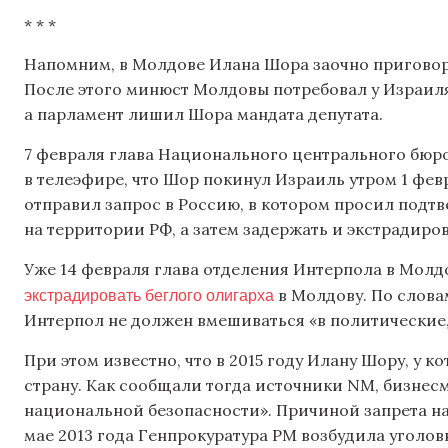
* * *
Напомним, в Молдове Илана Шора заочно приговори
После этого минюст Молдовы потребовал у Израиля
а парламент лишил Шора мандата депутата.
7 февраля глава Национального центрального бюр
в телеэфире, что Шор покинул Израиль утром 1 фев
отправил запрос в Россию, в котором просил подтв
на территории РФ, а затем задержать и экстрадиров
Уже 14 февраля глава отделения Интерпола в Молд
экстрадировать беглого олигарха
в Молдову. По словам
Интерпол не должен вмешиваться «в политические,
При этом известно, что в 2015 году Илану Шору, у к
страну. Как сообщали тогда источники NM, бизнес
национальной безопасности». Причиной запрета на
мае 2013 года Генпрокуратура РМ возбудила уголо