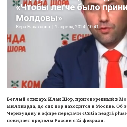
«Чтобы легче было прини
Молдовы»
Вера Балахнова
|
1 апреля, 2024
10:41
Беглый олигарх Илан Шор, приговоренный в Мол
миллиарда, до сих пор находится в Москве. Об 
Чернэуцяну в эфире передачи «Cutia neagră plus
покидает пределы России с 25 февраля.