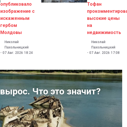
опубликовало
Тофан
изображение с
прокомментиров
искаженным
высокие цены
гербом
на
Молдовы
недвижимость
Николай
Николай
Пахольницкий
Пахольницкий
-
07 Авг. 2026
18:24
-
07 Авг. 2026
17:08
вырос. Что это значит?