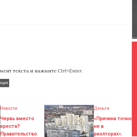
мент текста и нажмите
Ctrl+Enter
.
иция
Новости
Деньги
Червь вместо
«Причина точно
креста?
не в
Правительство
риэлторах».