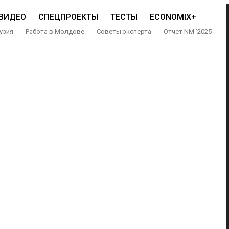
ВИДЕО
СПЕЦПРОЕКТЫ
ТЕСТЫ
ECONOMIX+
узия
Работа в Молдове
Советы эксперта
Отчет NM ‘2025