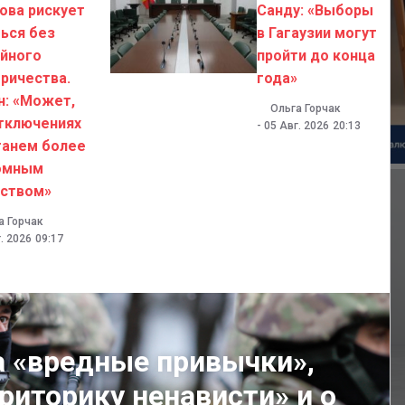
ова рискует
Санду: «Выборы
ься без
в Гагаузии могут
ийного
пройти до конца
ричества.
года»
н: «Может,
Ольга Горчак
тключениях
-
05 Авг. 2026
20:13
танем более
омным
ством»
а Горчак
. 2026
09:17
на «вредные привычки»,
риторику ненависти» и о