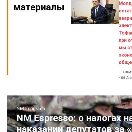
Молд
материалы
остат
авар
элект
Тофа
при о
мы с
экон
обще
Ольг
-
06 Авг
NM Espresso
NM Espresso: о налогах 
наказании депутатов за «