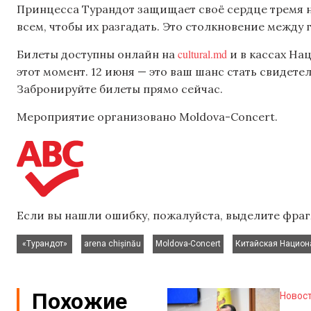
Принцесса Турандот защищает своё сердце тремя 
всем, чтобы их разгадать. Это столкновение между
cultural.md
Билеты доступны онлайн на
и в кассах Нац
этот момент. 12 июня — это ваш шанс стать свидете
Забронируйте билеты прямо сейчас.
Мероприятие организовано Moldova-Concert.
Если вы нашли ошибку, пожалуйста, выделите фраг
,
,
,
«Турандот»
arena chișinău
Moldova-Concert
Китайская Национ
Похожие
Новос