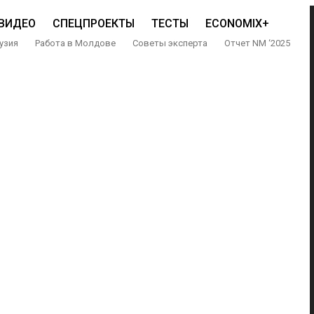
ВИДЕО
СПЕЦПРОЕКТЫ
ТЕСТЫ
ECONOMIX+
узия
Работа в Молдове
Советы эксперта
Отчет NM ‘2025