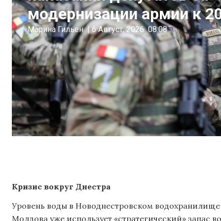
модернизации армии к 20
Марина Гильен
|
6 Август, 2026
08:08
Кризис вокруг Днестра
Уровень воды в Новоднестровском водохранилище б
Молдова уже использует «стратегический» запас в