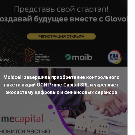
Moldcell завершила приобретение контрольного
пакета акций OCN Prime Capital SRL и укрепляет
экосистему цифровых и финансовых сервисов