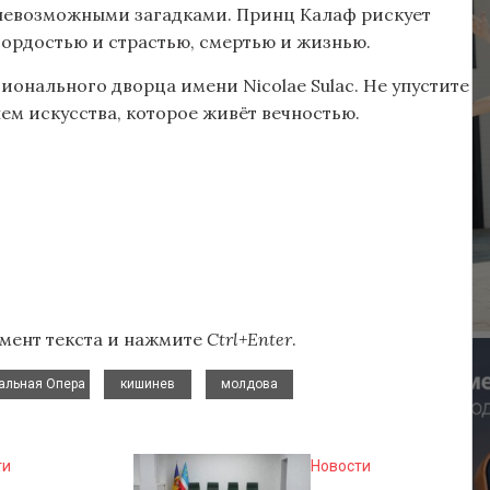
невозможными загадками. Принц Калаф рискует
 гордостью и страстью, смертью и жизнью.
ионального дворца имени Nicolae Sulac. Не упустите
лем искусства, которое живёт вечностью.
мент текста и нажмите
Ctrl+Enter
.
,
,
альная Опера
кишинев
молдова
ти
Новости