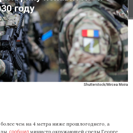
30 году
Shutterstock/Mircea Moira
олее чем на 4 метра ниже прошлогоднего, а
сообщил
оды,
министр окружающей среды Георге