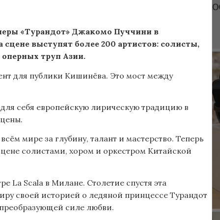
 оперы «Турандот» Джакомо Пуччини в
сцене выступят более 200 артистов: солисты,
 оперных труп Азии.
ент для публики Кишинёва. Это мост между
 для себя европейскую лирическую традицию в
сцены.
сём мире за глубину, талант и мастерство. Теперь
сцене солистами, хором и оркестром Китайской
ре La Scala в Милане. Столетие спустя эта
миру своей историей о ледяной принцессе Турандот
 преобразующей силе любви.