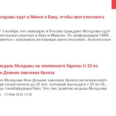
ию выделили 125 млн леев. В Баку
лдовы едут в Минск и Баку, чтобы проголосовать
 3 ноября, что живущие в России граждане Молдовы едут
рательных участках в Баку и Минске. По информации СМИ,
вляются с наплывом желающих проголосовать. Белорусское
медаль Молдовы на чемпионате Европы U-23 по
н Демьян завоевал бронзу
из Молдовы Ион Демьян завоевал бронзу на чемпионате
и спортсменов до 23 лет, который проходил с 20 по 26
це Азербайджана Баку. Это уже девятая медаль Молдовы
пионате. Как сообщили в министерстве образования 27
к
-
27 Май 2024
12:36
 спорта международного класса Ион Демьяну в малом