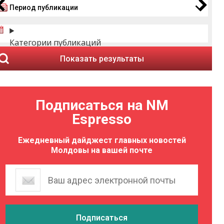
Период публикации
Категории публикаций
Показать результаты
Подписаться на NM
Espresso
Ежедневный дайджест главных новостей
Молдовы на вашей почте