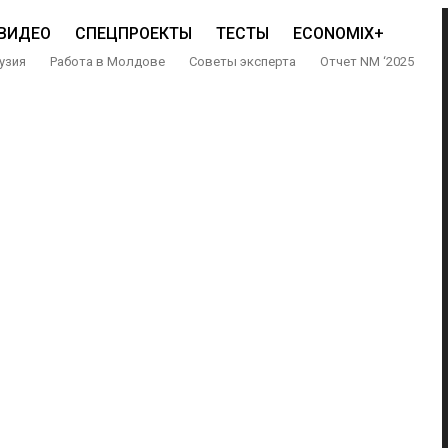
ВИДЕО
СПЕЦПРОЕКТЫ
ТЕСТЫ
ECONOMIX+
узия
Работа в Молдове
Советы эксперта
Отчет NM ‘2025