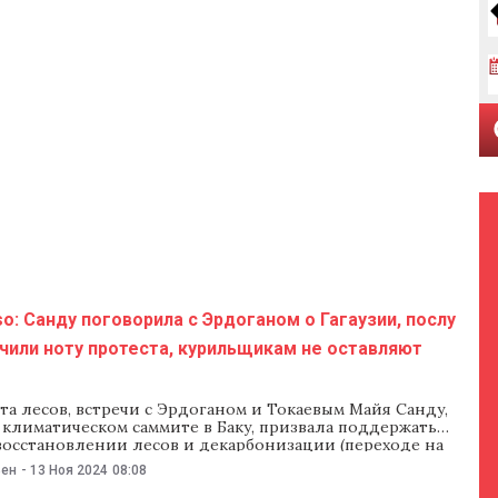
o: Санду поговорила с Эрдоганом о Гагаузии, послу
чили ноту протеста, курильщикам не оставляют
та лесов, встречи с Эрдоганом и Токаевым Майя Санду,
 климатическом саммите в Баку, призвала поддержать
восстановлении лесов и декарбонизации (переходе на
одные источники энергии). В Молдове тем временем
ьен
-
13 Ноя 2024
08:08
онкурс проектов в области охраны окружающей среды. На