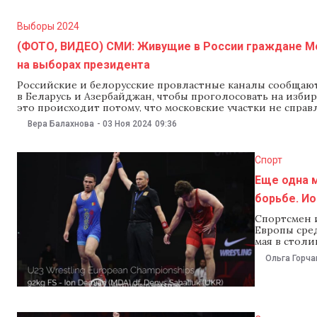
их реализац
Выборы 2024
(ФОТО, ВИДЕО) СМИ: Живущие в России граждане Мо
на выборах президента
Российские и белорусские провластные каналы сообщают
в Беларусь и Азербайджан, чтобы проголосовать на изби
это происходит потому, что московские участки не спра
информационное агентство Белта сообщило утром 3
Вера Балахнова
-
03 Ноя 2024
09:36
Спорт
Еще одна 
борьбе. Ио
Спортсмен 
Европы сред
мая в столи
на этом чем
Ольга Горча
мая, мастер
финале