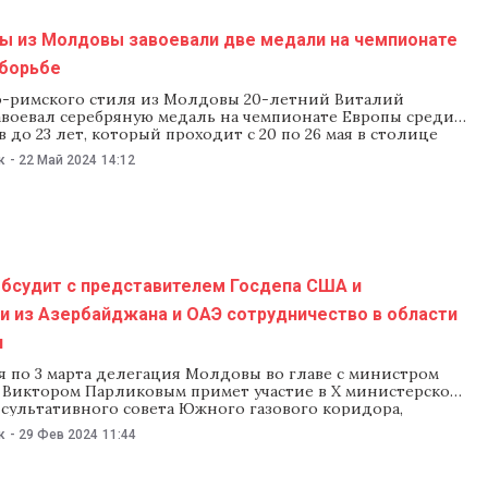
ы из Молдовы завоевали две медали на чемпионате
 борьбе
о-римского стиля из Молдовы 20-летний Виталий
авоевал серебряную медаль на чемпионате Европы среди
 до 23 лет, который проходит с 20 по 26 мая в столице
на Баку. На том же чемпионате молдавский спортсмен
к
-
22 Май 2024
14:12
 Гуцу завоевал бронзу в весовой категории 77 кг. Об этом
бщило
обсудит с представителем Госдепа США и
и из Азербайджана и ОАЭ сотрудничество в области
и
я по 3 марта делегация Молдовы во главе с министром
 Виктором Парликовым примет участие в X министерской
нсультативного совета Южного газового коридора,
йдет в Азербайджане. Как рассказал Парликов, во время
к
-
29 Фев 2024
11:44
ку он встретится с главой нефтяной госкомпании
на SOCAR и представителями госкомпании ОАЭ