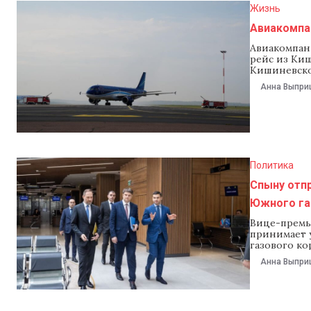
Жизнь
Авиакомпа
Авиакомпани
рейс из Киш
Кишиневског
присутство
Анна Выпри
исполняющи
Константин
(аэропорт
Политика
Спыну отпр
Южного газ
Вице-премье
принимает 
газового ко
сопредседа
Анна Выпри
комиссии с
отношения 
написал Спы