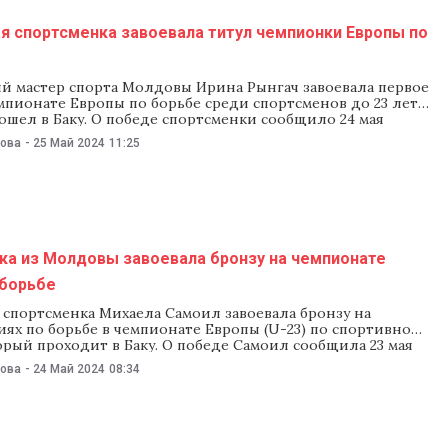
я спортсменка завоевала титул чемпионки Европы по
й мастер спорта Молдовы Ирина Рынгач завоевала первое
мпионате Европы по борьбе среди спортсменов до 23 лет,
шел в Баку. О победе спортсменки сообщило 24 мая
во просвещения. Ведомство поздравило спортсменку с
нова
-
25 Май 2024
11:25
пионки Европы по борьбе среди спортсменов до 23 лет.
упала в весовой категории
ка из Молдовы завоевала бронзу на чемпионате
 борьбе
 спортсменка Михаела Самоил завоевала бронзу на
ях по борьбе в чемпионате Европы (U-23) по спортивной
орый проходит в Баку. О победе Самоил сообщила 23 мая
 «Lupte Libere Feminine Moldova». Самоил выступила в
нова
-
24 Май 2024
08:34
егории до 55 кг, победив соперниц из Азербайджана,
Турции, уступив лишь спортсменке