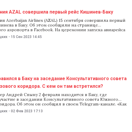
ния AZAL совершила первый рейс Кишинев-Баку
я Azerbaijan Airlines (AZAL) 15 сентября совершила первый
инева в Баку. Об этом сообщили на странице
о аэропорта в Facebook. На церемонии запуска авиарейса
вал посол Азербайджана в Молдове Гудси Османов и
цких
-
15 Сен 2023
14:45
й обязанности администратора аэропорта Кишинева
 Возиан. AZAL будет выполнять рейсы из Кишинева в Баку
авился в Баку на заседание Консультативного совета
ового коридора. С кем он там встретился?
р Андрей Спыну 2 февраля находится в Баку, где
участие в заседании Консультативного совета Южного
ридора. Об этом он сообщил в своем Telegram-канале. «Как
тель молдавско-азербайджанской межправительственной
цких
-
02 Фев 2023
17:13
егодня я обсудил двусторонние экономические
с главой минэкономики Михаилом Джаббаровым», —
ну. Также он рассказал, что провел встречу