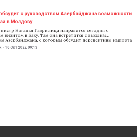
 обсудит с руководством Азербайджана возможности
аза в Молдову
нистр Наталья Гаврилица направится сегодня с
 визитом в Баку. Там она встретится с высшим
ом Азербайджана, с которым обсудит перспективы импорта
ову. С 10 по 12 октября Гаврилица будет находиться с
к
-
10 Окт 2022
09:13
итом в Баку, сообщила пресс-служба правительства. На
президентом Азербайджана Ильхамом Алиевым
ые лица