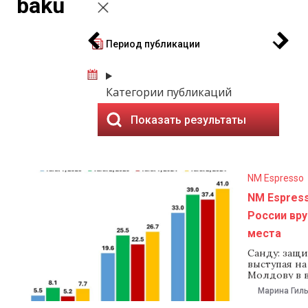
baku
Период публикации
Категории публикаций
Показать результаты
NM Espresso
NM Espress
России вру
места
Санду: защи
выступая на
Молдову в 
низкоуглер
Марина Гил
объявили к