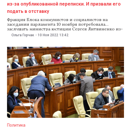
из-за опубликованной переписки. И призвали его
подать в отставку
Фракция Блока коммунистов и социалистов на
заседании парламента 10 ноября потребовала
заслушать министра юстиции Сергея Литвиненко из-
за якобы его переписки в телеграм-канале, которую
Ольга Горчак
-
10 Ноя 2022
13:42
опубликовали на одном из сайтов. Депутат от ПСРМ
Влад Батрынча призвал Литвиненко подать в
отставку. В противном случае, Блок объявит вотум
недоверия всему министерству юстиции.
Предложение ПСРМ
Политика