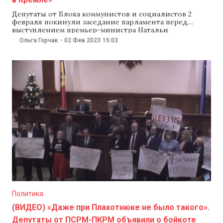
Депутаты от Блока коммунистов и социалистов 2
февраля покинули заседание парламента перед
выступлением премьер-министра Натальи
Гаврилицы, которая предлагает парламенту
Ольга Горчак
-
02 Фев 2023
15:03
продлить режим чрезвычайной ситуации еще на 60
дней. Депутат Олег Рейдман заявил, что Блок не
видит необходимости в продлении ЧС. На что спикер
Игорь Гросу посоветовал Рейдману связаться с «их
другом»
Политика
(ВИДЕО) «Даже при Плахотнюке не было такого».
Депутаты от ПСРМ-ПКРМ объявили о бойкоте