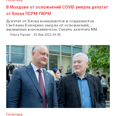
В Молдове от осложнений COVID умерла депутат
от Блока ПСРМ-ПКРМ
Депутат от Блока коммунистов и социалистов
Светлана Кэпэцинэ умерла от осложнений,
вызванных коронавирусом. Смерть депутата NM
подтвердили 25 января в пресс-службе парламента.
Ольга Горчак
-
25 Янв 2022
09:38
Как заявил депутат от партии «Действие и
солидарность» Раду Марьян, выражая соболезнования
близким Капэцинэ, депутат умерла от осложнений
коронавируса. позже о том, что Кэпэцинэ умерла от
осложнений ковида,
Политика