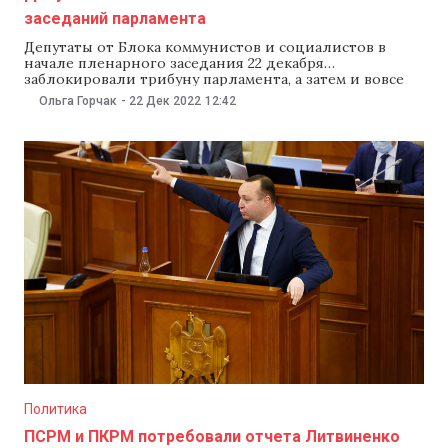
заседаний парламента
Депутаты от Блока коммунистов и социалистов в
начале пленарного заседания 22 декабря
заблокировали трибуну парламента, а затем и вовсе
покинули зал заседаний в «знак солидарности с
Ольга Горчак
-
22 Дек 2022
12:42
сотрудниками закрытых телеканалов». Как заявил
депутат Влад Батрынча, отныне Блок будет
бойкотировать все заседания парламента и требует
проведения досрочных выборов. «Мы солидарны с
более
Политика
ПСРМ и ПКРМ потребовали отчета Литвиненко