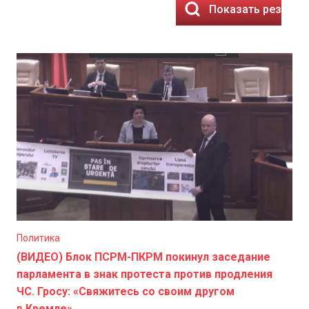
Показать результ
Политика
(ВИДЕО) Блок ПСРМ-ПКРМ покинул заседание
парламента в знак протеста против продления
ЧС. Гросу: «Свяжитесь со своим другом
в Кремле»