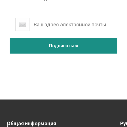
Общая информация
Ру
С