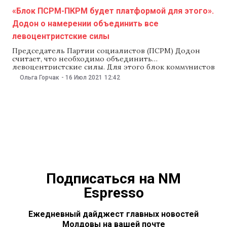
«Блок ПСРМ-ПКРМ будет платформой для этого».
Додон о намерении объединить все
левоцентристские силы
Председатель Партии социалистов (ПСРМ) Додон
считает, что необходимо объединить
левоцентристские силы. Для этого блок коммунистов
и социалистов готов предложить свою платформу
Ольга Горчак
-
16 Июл 2021
12:42
для «ребрендинга». Об этом Додон рассказал 16 июля
в своем видеоблоге «Президент Игорь Додон
отвечает». Председатель ПСРМ предлагает
объединить все левоцентристские партии. А
платформой для этого будет Блок коммунистов
Подписаться на NM
Espresso
Ежедневный дайджест главных новостей
Молдовы на вашей почте