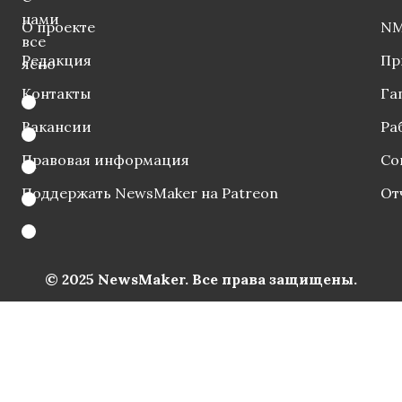
нами
О проекте
NM
все
Редакция
Пр
ясно
Контакты
Га
Вакансии
Ра
Правовая информация
Со
Поддержать NewsMaker на Patreon
От
© 2025 NewsMaker. Все права защищены.