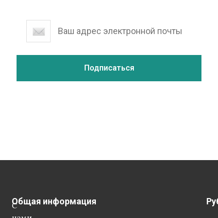
Общая информация
Ру
С
нами