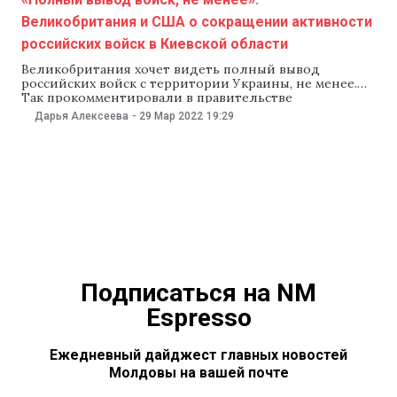
Великобритания и США о сокращении активности
российских войск в Киевской области
Великобритания хочет видеть полный вывод
российских войск с территории Украины, не менее.
Так прокомментировали в правительстве
Великобритании сообщение министерства обороны
Дарья Алексеева
-
29 Мар 2022
19:29
России о «кардинальном сокращении» боевых
действий на Киевском и Черниговском направлениях.
При этом глава Госдепа США Энтони Блинкен
отметил, что «не видит признаков серьезности»
намерений России, передает 29 марта CNN.
Подписаться на NM
Espresso
Ежедневный дайджест главных новостей
Молдовы на вашей почте