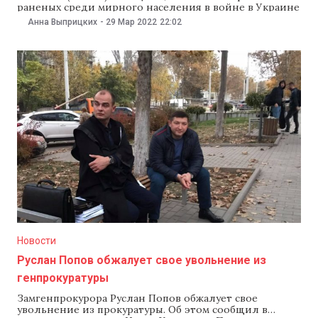
раненых среди мирного населения в войне в Украине
достигло 3039 человек. Такие данные опубликовали
Анна Выприцких
-
29 Мар 2022
22:02
29 марта, на сайте ведомства. Как уточнили в УВКПЧ,
речь идет о 1179 убитых (236 мужчин, 172 женщины, 15
девочек и 34 мальчика,
Новости
Руслан Попов обжалует свое увольнение из
генпрокуратуры
Замгенпрокурора Руслан Попов обжалует свое
увольнение из прокуратуры. Об этом сообщил в