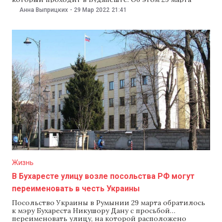
сообщил Национальный олимпийский комитет. Как
Анна Выприцких
-
29 Мар 2022
21:41
рассказали в комитете, Николай Грахмез выступал в
весовой категории 70 кг. В поединке за бронзовую
медаль он одержал победу над турецким
спортсменом Селахаттином Кылычсаллаяном.
Жизнь
В Бухаресте улицу возле посольства РФ могут
переименовать в честь Украины
Посольство Украины в Румынии 29 марта обратилось
к мэру Бухареста Никушору Дану с просьбой
переименовать улицу, на которой расположено