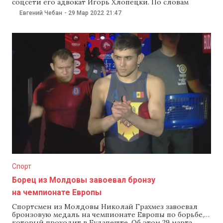
соцсети его адвокат Игорь Хлопецки. По словам
адвоката, решение об увольнении не отвечает
Евгений Чебан
-
29 Мар 2022
21:47
требованиям закона. «Все мы знаем, что прокуратура
как институт и неудобные прокуроры являются
объектом оскорбительного и предвзятого
преследования, которое направлено на подчинение
системы правосудия традиционным
Спорт
Борец из Молдовы завоевал бронзу
на чемпионате Европы
Спортсмен из Молдовы Николай Грахмез завоевал
бронзовую медаль на чемпионате Европы по борьбе,
который проходит в Будапеште. Об этом 29 марта