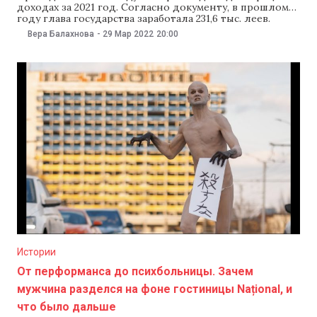
доходах за 2021 год. Согласно документу, в прошлом
году глава государства заработала 231,6 тыс. леев.
Имущество президента, как и в прошлые годы,
Вера Балахнова
-
29 Мар 2022
20:00
ограничивается квартирой и автомобилем. Как
указано в декларации, в прошлом году президент
получила зарплату 226,8 тыс. леев и 4,7 тыс.
Истории
От перформанса до психбольницы. Зачем
мужчина разделся на фоне гостиницы Național, и
что было дальше