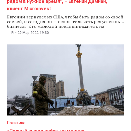
рядом в нужное время”, – Евгений Дамиан,
клиент Microinvest
Евгений вернулся из США, чтобы быть рядом со своей
семьей, и сегодня он — основатель четырех успешных
бизнесов. Это молодой предприниматель из
Сынжерей, который с гордостью называет свои
P.
-
29 Мар 2022
19:30
предприятия «холдингом», потому что вложил время
и ресурсы в каждое из них и у него есть
многообещающие планы их развития. На севере
Политика
«Полный вывод войск, не менее».