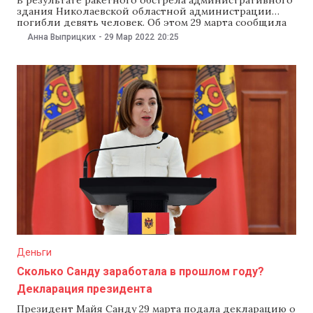
здания Николаевской областной администрации
погибли девять человек. Об этом 29 марта сообщила
пресс-служба генпрокурора Украины. Генеральная
Анна Выприцких
-
29 Мар 2022
20:25
прокуратура Украины сообщила, что начала
досудебное расследование в связи с ракетным ударом
по зданию областной госадминистрации в
Николаеве. «Расследование начато по факту
нарушения законов и обычаев войны, соединенного с
Деньги
Сколько Санду заработала в прошлом году?
Декларация президента
Президент Майя Санду 29 марта подала декларацию о