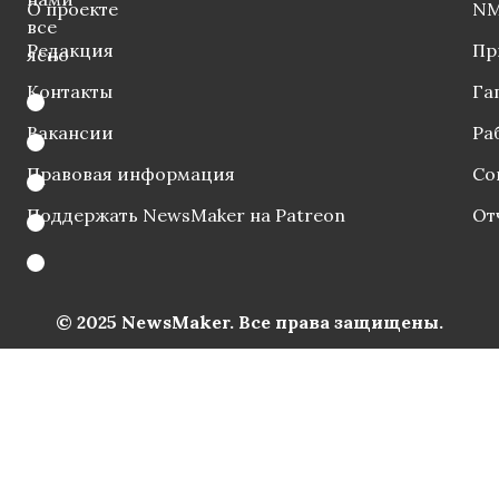
О проекте
NM
все
Редакция
Пр
ясно
Контакты
Га
Вакансии
Ра
Правовая информация
Со
Поддержать NewsMaker на Patreon
От
© 2025 NewsMaker. Все права защищены.