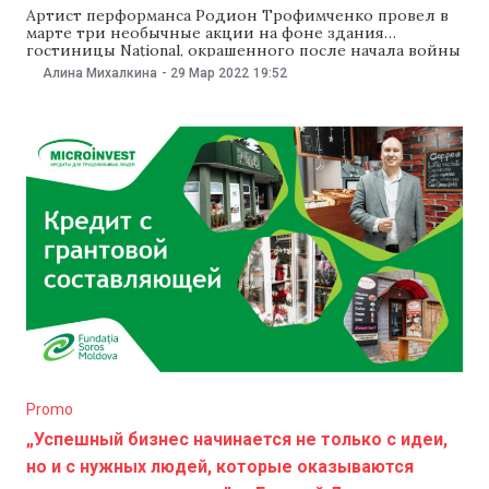
Артист перформанса Родион Трофимченко провел в
марте три необычные акции на фоне здания
гостиницы Național, окрашенного после начала войны
в Украине в сине-желтые цвета. После первой акции
Алина Михалкина
-
29 Мар 2022
19:52
его доставили в психиатрическую больницу. NM
рассказывает, как после этого он провел еще два
перформанса, и что хотел сказать своими акциями.
Перформанс В
Promo
„Успешный бизнес начинается не только с идеи,
но и с нужных людей, которые оказываются