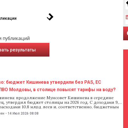
бликации
и публикаций
зать результаты
so: бюджет Кишинева утвердили без PAS, ЕС
 ПВО Молдовы, в столице повысят тарифы на воду?
инева: продолжение Мунсовет Кишинева в середине
ец, утвердил бюджет столицы на 2026 год. С доходами 9,6
расходами 10,8 млрд леев и, соответственно, бюджетным
,2 млрд леев. Фракция PAS воздержалась от голосования,
ьен
-
14 Июл 2026
08:08
о бюджет принимают в «ненормальной спешке». Молдова и
емьер-министра Еуджениу