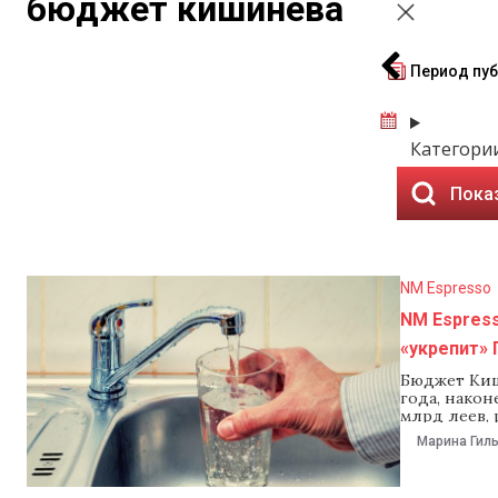
бюджет кишинева
Период пу
Категори
Пока
NM Espresso
NM Espres
«укрепит»
Бюджет Киш
года, након
млрд леев, 
дефицитом 1
Марина Гил
заявив, чт
ЕС И. о. пр