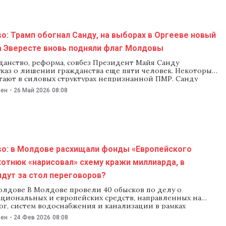
кую инфраструктуру и граждан», — рассказал глава
управления кризисами Сергей Диакону. По его
o: Трамп обогнал Санду, на выборах в Оргееве новый
а Эвересте вновь подняли флаг Молдовы
данство, реформа, совбез Президент Майя Санду
указ о лишении гражданства еще пяти человек. Некоторые
тают в силовых структурах непризнанной ПМР. Санду
вала граждан поддержать инициированную властями
ьен
-
26 Май 2026
08:08
тивно-территориальную реформу. Президент
 что такая реформа «была необходима еще 20 лет назад». А
йя Санду созвала Высший
so: в Молдове расхищали фонды «Европейского
хотнюк «нарисовал» схему кражи миллиарда, в
дут за стол переговоров?
олдове В Молдове провели 40 обысков по делу о
циональных и европейских средств, направленных на
г, систем водоснабжения и канализации в рамках
«Европейское село». Обыски прошли в мэриях Каушан,
ьен
-
24 Фев 2026
08:08
Сорок, Шолданешт, Единец, Тараклии, Страшен и Глодян,