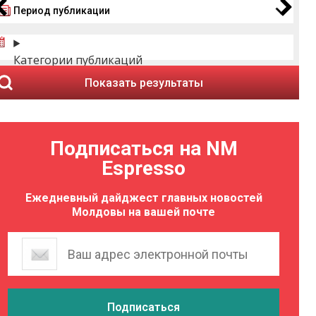
Период публикации
Категории публикаций
Показать результаты
Подписаться на NM
Espresso
Ежедневный дайджест главных новостей
Молдовы на вашей почте