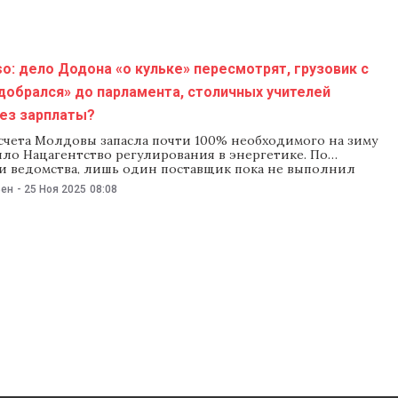
o: дело Додона «о кульке» пересмотрят, грузовик с
добрался» до парламента, столичных учителей
без зарплаты?
, счета Молдовы запасла почти 100% необходимого на зиму
ило Нацагентство регулирования в энергетике. По
 ведомства, лишь один поставщик пока не выполнил
ва по запасам газа. Тем временем минэнерго потребовало
ьен
-
25 Ноя 2025
08:08
az, Chișinău-gaz и Energocom срочно исправить ошибки в
вгуст–октябрь, после того как около 30