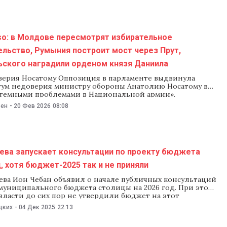
офисах Национального бюро регионального и
so: в Молдове пересмотрят избирательное
льство, Румыния построит мост через Прут,
ьского наградили орденом князя Даниила
верия Носатому Оппозиция в парламенте выдвинула
тум недоверия министру обороны Анатолию Носатому в
истемными проблемами в Национальной армии».
отребовала отчета министра в парламенте, в том числе
ьен
-
20 Фев 2026
08:08
 о «гибели восьми солдат в последние годы». Спикер
у посоветовал депутатам «воздержаться от поспешных
 до окончания
ева запускает консультации по проекту бюджета
д, хотя бюджет-2025 так и не приняли
ва Ион Чебан объявил о начале публичных консультаций
 муниципального бюджета столицы на 2026 год. При этом
власти до сих пор не утвердили бюджет на этот
Кишинева, в соответствии с законодательством,
цких
-
04 Дек 2025
22:13
 публичные консультации по двум проектам решений,
жное значение для муниципия. Это проект решения