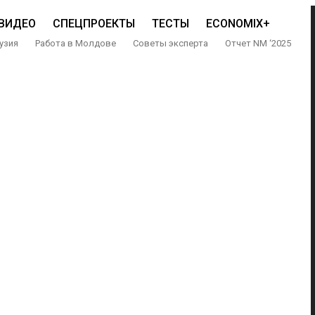
ВИДЕО
СПЕЦПРОЕКТЫ
ТЕСТЫ
ECONOMIX+
узия
Работа в Молдове
Советы эксперта
Отчет NM ‘2025