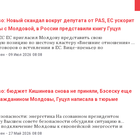
o: Новый скандал вокруг депутата от PAS, ЕС ускорит
 с Молдовой, в России представили книгу Гуцул
ЕС ЕС пригласил Молдову представить свою
ую позицию по шестому кластеру «Внешние отношения» в
говоров о вступлении в ЕС. Вице-премьер по
ции Кристина Герасимов заверила, что страна «готова к
ьен
-
09 Июл 2026
08:08
уже более года». Тем временем Европарламент призвал
ереговоры о вступлении Молдовы в ЕС по всем
o: бюджет Кишинева снова не приняли, Бэсеску еще
ражданином Молдовы, Гуцул написала в тюрьме
езопасности: энергетика На созванном президентом
у Высшем совете безопасности обсудили ситуацию в
, подключение Молдовы к европейской энергосети и
к осенне-зимнему сезону. «Мы обсуждали разные аспекты
ьен
-
27 Май 2026
08:08
кой безопасности, в том числе, как защитить