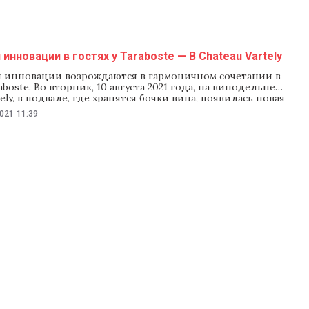
 инновации в гостях у Taraboste — В Chateau Vartely
 инновации возрождаются в гармоничном сочетании в
aboste. Во вторник, 10 августа 2021 года, на винодельне
tely, в подвале, где хранятся бочки вина, появилась новая
кая достопримечательность. Благодаря таланту молодых
2021
11:39
 из центра Арткор Оксане Капацине и Карену Григорян
tely впервые создала удивительную проекцию
ой