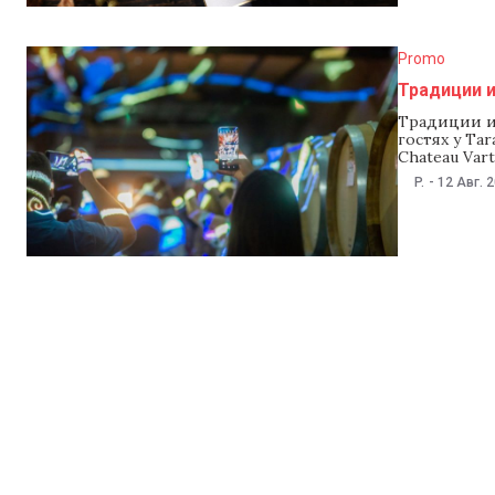
Promo
Традиции и
Традиции и
гостях у Tar
Chateau Var
туристичес
P.
-
12 Авг. 
художников
Chateau Var
дополненн