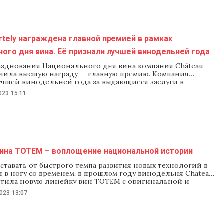
rtely награждена главной премией в рамках
ого дня вина. Её признали лучшей винодельней года
разднования Национального дня вина компания Château
лучила высшую награду — главную премию. Компания
учшей винодельней года за выдающиеся заслуги в
ве вин высочайшего качества, продвижение традиций и
023
15:11
андартов автохтонных вин, популяризацию на
ной арене имиджа Молдовы как направления для
изма. Эта престижная награда —
вина TOTEM – воплощение национальной истории
ставать от быстрого темпа развития новых технологий в
 в ногу со временем, в прошлом году винодельня Chateau
пустила новую линейку вин TOTEM с оригинальной и
ной этикеткой. Если до сих пор главным критерием
2023
13:07
 было содержимое бутылки, то теперь для того, чтобы