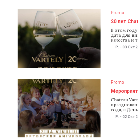
Promo
20 лет Cha
В этом году
дата для ви
качества и
году, Chatea
Р.
-
03 Окт 
инновации и
далеко за 
Promo
Мероприяти
Chateau Var
праздновани
года, в Ден
увлекатель
Р.
-
02 Окт 
сюрпризы. П
вечера. Каж