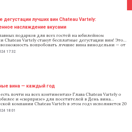
 дегустации лучших вин Chateau Vartely:
енное наслаждение вкусами
лавных подарков для всех гостей на юбилейном
 Chateau Vartely станут бесплатные дегустации вин! Это
 возможность попробовать лучшие вина винодельни — от
х и красных до легких игристых. Гости смогут
024
17:32
я неограниченными дегустациями вин серии Inspiro, а
ми известными сухими, розовыми и красными винами. В
ные вина — каждый год
есть почти на всех континентах» Глава Chateau Vartely о
юбилее и «сюрпризе» для посетителей в День вина
кой компании Chateau Vartely в этом году исполняется 20
ддверии Национального дня вина гендиректор Chateau
024
18:01
ериу Михэлуцэ рассказал NM о том, как развивалась
ак менялась география