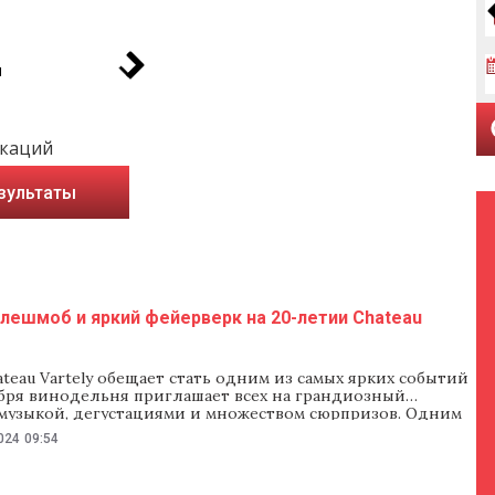
и
икаций
зультаты
лешмоб и яркий фейерверк на 20-летии Chateau
eau Vartely обещает стать одним из самых ярких событий
ября винодельня приглашает всех на грандиозный
 музыкой, дегустациями и множеством сюрпризов. Одним
эпизодов вечера станет концерт группы Lupii lui Calancea.
024
09:54
ная молдавская группа создаст незабываемую атмосферу
м выступлением, полным энергии и драйва.