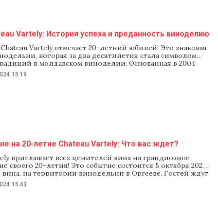
teau Vartely: История успеха и преданность виноделию
 Chateau Vartely отмечает 20-летний юбилей! Это знаковая
нодельни, которая за два десятилетия стала символом
 традиций в молдавском виноделии. Основанная в 2004
u Vartely с самого начала делала ставку на мастерство,
2024
15:19
 уважение к терруару. Сегодня ее продукция известна
пределами
е на 20-летие Chateau Vartely: Что вас ждет?
tely приглашает всех ценителей вина на грандиозное
е своего 20-летия! Это событие состоится 5 октября 2024
ь вина, на территории винодельни в Оргееве. Гостей ждут
ные мероприятия, уникальные дегустации и яркие
2024
15:43
раздник начнется в 12:00 и продолжится до самого
дый взрослый (18+) получит в подарок