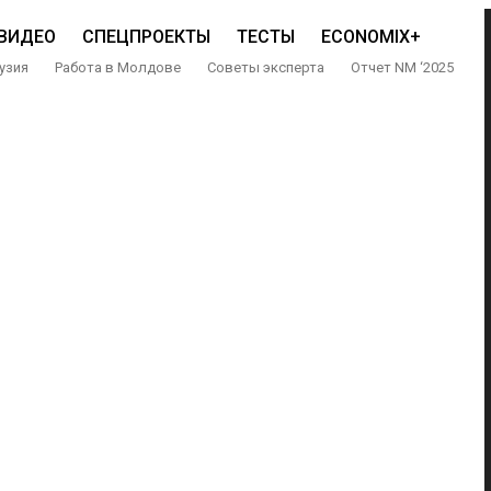
ВИДЕО
СПЕЦПРОЕКТЫ
ТЕСТЫ
ECONOMIX+
узия
Работа в Молдове
Советы эксперта
Отчет NM ‘2025