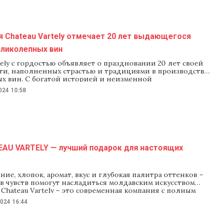
 Chateau Vartely отмечает 20 лет выдающегося
еликолепных вин
tely с гордостью объявляет о праздновании 20 лет своей
ти, наполненных страстью и традициями в производстве
ых вин. С богатой историей и неизменной
остью к виноделию эта годовщина знаменует собой два
024
10:58
 успеха, превосходных вин и уникального терруара. На
 двух десятилетий Chateau Vartely удерживает позиции
их виноделен
EAU VARTELY — лучший подарок для настоящих
ие, хлопок, аромат, вкус и глубокая палитра оттенков –
в чувств помогут насладиться молдавским искусством
Chateau Vartely – это современная компания с полным
еработки винограда с собственных плантаций. Результат
2024
16:44
старательной работы и вдохновения. Вина экспортируют в
 завоевывают золотые медали на престижных мировых