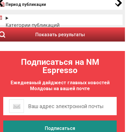
Период публикации
Категории публикаций
Показать результаты
Подписаться на NM
Espresso
Ежедневный дайджест главных новостей
Молдовы на вашей почте