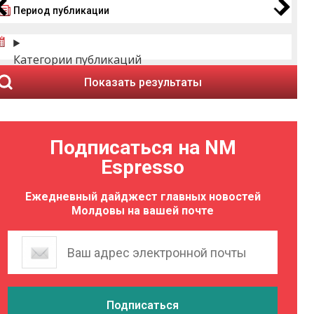
Период публикации
Категории публикаций
Показать результаты
Подписаться на NM
Espresso
Ежедневный дайджест главных новостей
Молдовы на вашей почте