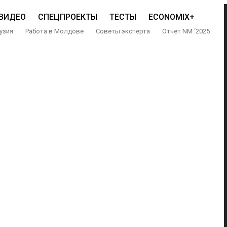
ВИДЕО
СПЕЦПРОЕКТЫ
ТЕСТЫ
ECONOMIX+
узия
Работа в Молдове
Советы эксперта
Отчет NM ‘2025