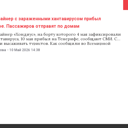
лайнер с зараженными хантавирусом прибыл
фе. Пассажиров отправят по домам
йнер «Хондиус», на борту которого 4 мая зафиксировали
тавируса, 10 мая прибыл на Тенерифе, сообщают СМИ. С
ли высаживать туристов. Как сообщили во Всемирной
 здравоохранения, всех пассажиров проверят на вирус и,
нова
-
10 Май 2026
14:38
ет симптомов, отправят в их страны. По планам местных
йнер остановится на