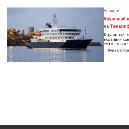
Новости
Круизный 
на Тенери
Круизный ла
вспышку хан
судна нача
организации
Вера Балах
если не буд
властей, ла