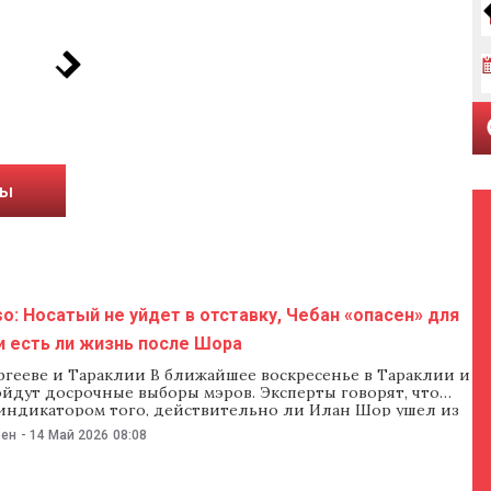
ты
o: Носатый не уйдет в отставку, Чебан «опасен» для
и есть ли жизнь после Шора
ргееве и Тараклии В ближайшее воскресенье в Тараклии и
ойдут досрочные выборы мэров. Эксперты говорят, что
 индикатором того, действительно ли Илан Шор ушел из
политики. О том, кто баллотируется в Оргееве и
ьен
-
14 Май 2026
08:08
 кого есть реальные шансы на победу, какими скандалами
лась