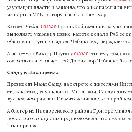
узурпации власти и заявила, что он «опасен для К
из партии MAN, которую возглавляет мэр.
назвал
В ответ Чебан
Гутник «обиженной на увольн
выполнять указания извне, как это делал в PAS ее д
обвинения Гутник в адрес Чебана подтверждают то,
сказал
А вице-мэр Виктор Прутяну
, что ему стыдно 
она молчала столько лет? До сих пор Чебан не был 
Санду в Ниспоренах
Президент Майя Санду на встрече с жителями Нис
ей, как сегодня управляют Молдовой. Санду считае
лучше», чем раньше. Но «это не значит, что проблем
А блогер из Ниспоренского района Григоре Манол
после чего в соцсетях предположили, что ему пытал
Ниспоренах.