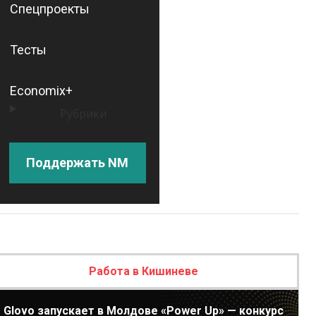
Спецпроекты
Тесты
Economix+
Рубрики
Поддержать NM
Работа в Кишиневе
Glovo запускает в Молдове «Power Up» — конкурс