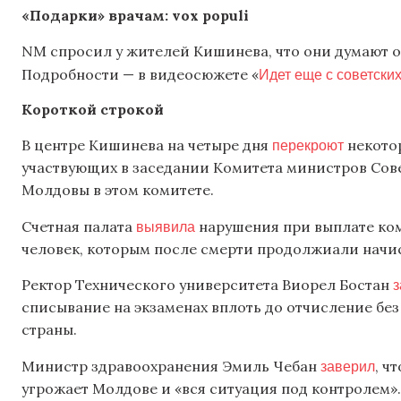
«Подарки» врачам: vox populi
NM спросил у жителей Кишинева, что они думают о
Идет еще с советски
Подробности — в видеосюжете «
Короткой строкой
перекроют
В центре Кишинева на четыре дня
некотор
участвующих в заседании Комитета министров Сов
Молдовы в этом комитете.
выявила
Счетная палата
нарушения при выплате ком
человек, которым после смерти продолжиали начи
з
Ректор Технического университета Виорел Бостан
списывание на экзаменах вплоть до отчисление без
страны.
заверил
Министр здравоохранения Эмиль Чебан
, ч
угрожает Молдове и «вся ситуация под контролем».