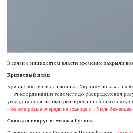
В связи с инцидентом власти временно закрыли воз
Кризисный план
Кризис после начала войны в Украине показал сла
— от координации ведомств до распределения ресу
утвердило новый план реагирования в таких ситуаци
«Километровые очереди на границе и 1,5 млн беженцев
Скандал вокруг отставки Гутник
коммен
Бывший вице-мэр Кишинева Ирина Гутник,