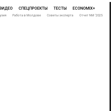
ВИДЕО
СПЕЦПРОЕКТЫ
ТЕСТЫ
ECONOMIX+
узия
Работа в Молдове
Советы эксперта
Отчет NM ‘2025