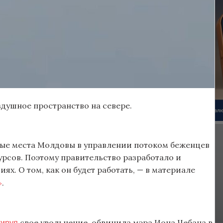
душное пространство на севере.
бые места Молдовы в управлении потоком беженцев
рсов. Поэтому правительство разработало и
ях. О том, как он будет работать, — в материале
»
.
тируя
свое увольнение, обвинила мэра Иона Чебана в