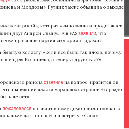
ишинева и Молдовы». Гутник также объявила о выходе
ение женщиной», которая «выполняла и продолжает
заявили
авний друг Андрей Спыну». А в PAS
, что
 о чем правящая партия «говорила годами».
за бывшую коллегу: «Если все было так плохо, почему
опасен для Кишинева, а теперь вдруг стал?»
ответила
поренского района
на вопрос, нравится ли
т, что нынешние власти управляют страной «гораздо
 больше нет».
пожаловался
и
на визит к нему домой полицейского ,
ись помешать попасть на встречу с Санду в