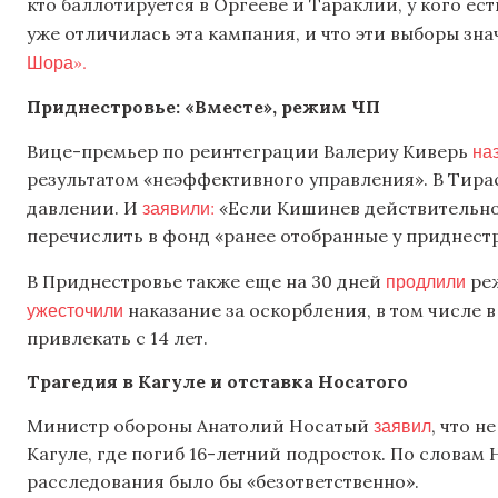
кто баллотируется в Оргееве и Тараклии, у кого е
уже отличилась эта кампания, и что эти выборы зна
Шора».
Приднестровье: «Вместе», режим ЧП
на
Вице-премьер по реинтеграции Валериу Киверь
результатом «неэффективного управления». В Тира
заявили:
давлении. И
«Если Кишинев действительно
перечислить в фонд «ранее отобранные у приднестр
продлили
В Приднестровье также еще на 30 дней
реж
ужесточили
наказание за оскорбления, в том числе в
привлекать с 14 лет.
Трагедия в Кагуле и отставка Носатого
заявил
Министр обороны Анатолий Носатый
, что н
Кагуле, где погиб 16-летний подросток. По словам 
расследования было бы «безответственно».