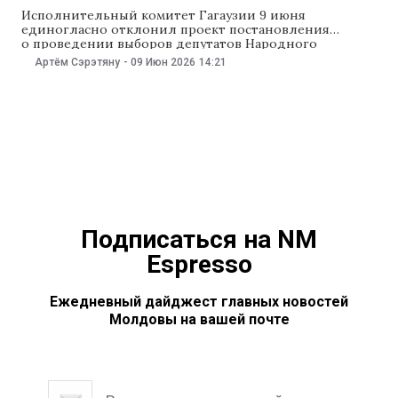
Исполнительный комитет Гагаузии 9 июня
единогласно отклонил проект постановления
о проведении выборов депутатов Народного
собрания Гагаузии (НСГ) следующего созыва. В
Артём Сэрэтяну
-
09 Июн 2026
14:21
Исполкоме сообщили, что документ противоречит
законодательству Молдовы и Гагаузии. Заседание
началось с обращения экс-башкана Гагаузии Евгении
Гуцул, которая отбывает наказание в тюрьме № 13 в
Кишиневе по делу о незаконном финансировании
бывшей партии «Шор». После этого заместитель
Подписаться на NM
Espresso
Ежедневный дайджест главных новостей
Молдовы на вашей почте