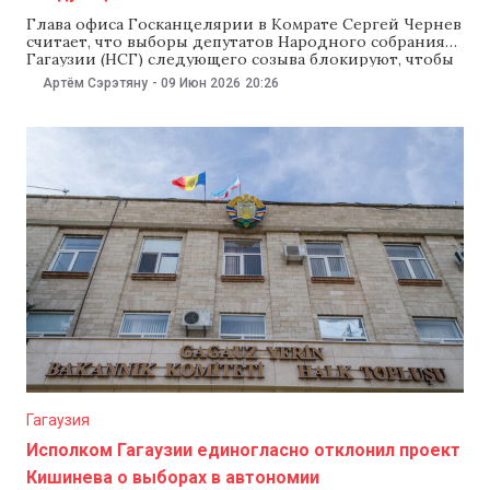
Глава офиса Госканцелярии в Комрате Сергей Чернев
считает, что выборы депутатов Народного собрания
Гагаузии (НСГ) следующего созыва блокируют, чтобы
установить контроль над региональными
Артём Сэрэтяну
-
09 Июн 2026
20:26
избирательными органами, передает Anticoruptie.md.
По его мнению, за этим стоит Илан Шор, который
стремится сохранить влияние на Гагаузию на
следующие восемь лет. Об этом Чернев рассказал во
Гагаузия
Исполком Гагаузии единогласно отклонил проект
Кишинева о выборах в автономии