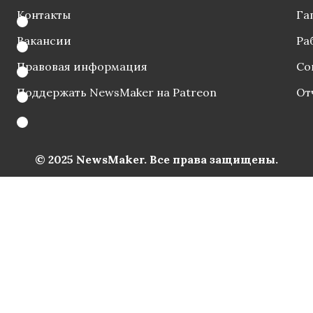
Контакты
Га
Вакансии
Ра
Правовая информация
Со
Поддержать NewsMaker на Patreon
От
© 2025 NewsMaker. Все права защищены.