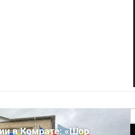
ии в Комрате: «Шор