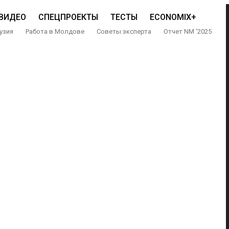
ВИДЕО
СПЕЦПРОЕКТЫ
ТЕСТЫ
ECONOMIX+
узия
Работа в Молдове
Советы эксперта
Отчет NM ‘2025