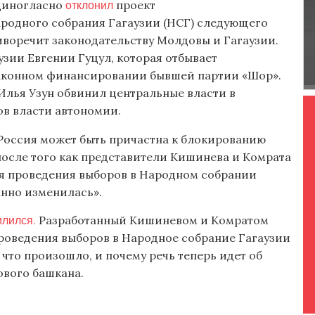
отклонил
единогласно
проект
ародного собрания Гагаузии (НСГ) следующего
иворечит законодательству Молдовы и Гагаузии.
зии Евгении Гуцул, которая отбывает
езаконном финансировании бывшей партии «Шор».
Илья Узун обвинил центральные власти в
ов власти автономии.
Россия может быть причастна к блокированию
 после того как представители Кишинева и Комрата
я проведения выборов в Народном собрании
анно изменилась».
лился.
Разработанный Кишиневом и Комратом
проведения выборов в Народное собрание Гагаузии
 что произошло, и почему речь теперь идет об
ового башкана.