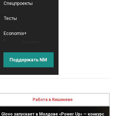
Спецпроекты
Тесты
Economix+
Рубрики
Поддержать NM
Работа в Кишиневе
Glovo запускает в Молдове «Power Up» — конкурс