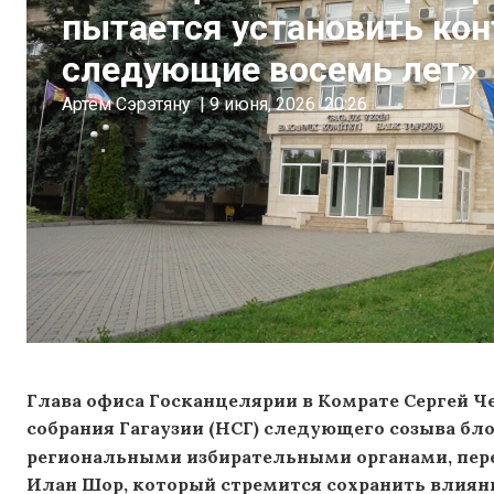
пытается установить кон
следующие восемь лет»
Артём Сэрэтяну
|
9 июня, 2026
20:26
Глава офиса Госканцелярии в Комрате Сергей Че
собрания Гагаузии (НСГ) следующего созыва
бло
региональными избирательными органами, пер
Илан Шор, который стремится сохранить влияни