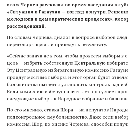
этом Чернев рассказал во время заседания клу
«Ситуация в Гагаузии —
взгляд изнутри. Решен
молодежи в демократических процессах», кото
расследований.
По словам Чернева, диалог в вопросе выборов сле
переговоры вряд ли приведут к результату.
«Сейчас задача не в том, чтобы провести выборы в 
цель — избрать собственную Центральную избирате
Эту Центральную избирательную комиссию Гагаузии
пройдут местные выборы, и этот орган будет отвеч
большинства пытается установить контроль над из
Если комиссию изберут на пять лет, она успеет про
следующие выборы в Народное собрание и башкана 
По его мнению, ставка Шора — на депутатов Народ
подконтрольное ему большинство. Даже если выбо
комиссия, Шор, по оценке Чернева, способен получи