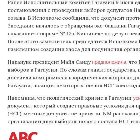
Ранее Исполнительный комитет Гагаузии 9 июня 
постановления о проведении выборов депутатов Н
созыва. В Исполкоме сообщили, что документ прот
Заседание началось с обращения экс-башкана Гагау
наказание в тюрьме № 13 в Кишиневе по делу о н
После этого заместитель председателя Исполкома 
намеренном создании хаоса для подчинения орган
предположила,
Накануне президент Майя Санду
что 
выборов в Гагаузии. По словам главы государства,
достигли компромисса в юридических вопросах дл
Гагаузии, позиция некоторых членов НСГ «неожид
уси
Напомним, что политический кризис в Гагаузии
документ, который создает правовые условия для 
(НСГ), местные депутаты не приняли. NM рассказал,
организации двух выборов: нового состава НСГ и н