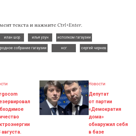
мент текста и нажмите
Ctrl+Enter
.
,
,
,
илан шор
илья узун
исполком гагаузии
,
,
,
родное собрание гагаузии
нсг
сергей чернев
ости
Новости
rgocom
Депутат
езервировал
от партии
бходимое
«Демократия
ичество
дома»
ктроэнергии
обнаружил себя
8 августа.
в базе