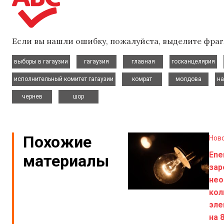
Если вы нашли ошибку, пожалуйста, выделите фраг
,
,
,
,
выборы в гагаузии
гагаузия
главная
госканцелярия
,
,
,
исполнительный комитет гагаузии
комрат
молдова
на
,
чернев
шор
Похожие
Нов
Ene
материалы
зар
нео
кол
эле
на 