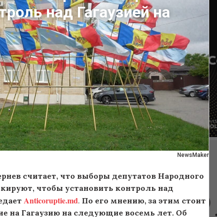
троль над Гагаузией на
NewsMaker
рнев считает, что
выборы депутатов Народного
кируют, чтобы установить контроль над
Anticoruptie.md
едает
.
По его мнению, за этим стоит
е на Гагаузию на следующие восемь лет. Об