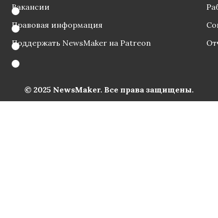
Вакансии
Ра
Правовая информация
Со
Поддержать NewsMaker на Patreon
От
© 2025 NewsMaker. Все права защищены.