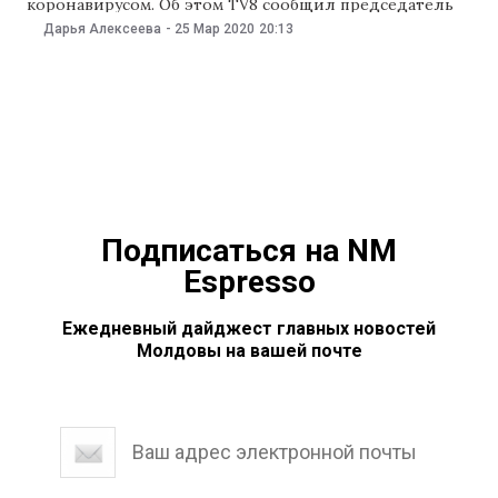
коронавирусом. Об этом TV8 сообщил председатель
района Павел Тамачук. Председатель рассказал, что
Дарья Алексеева
-
25 Мар 2020
20:13
заразилась женщина, которая работает медсестрой в
одной из больниц Кишинева. Мэр села отметил, что
пока не получил официальной информации о
заражении, но готов принять меры и изолировать
женщину и
Подписаться на NM
Espresso
Ежедневный дайджест главных новостей
Молдовы на вашей почте