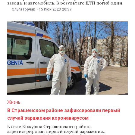
завода, и автомобиль. В результате ДТП погиб один
человек. Об этом сообщили в Генинспекторате
Ольга Горчак
-
15 Июн 2023
20:57
полиции. Полиция установила, что столкнулись
микроавтобусVolkswagen, перевозивший рабочих
завода, и автомобилем Volvo. В результате ДТП 60-
летний пассажир микроавтобуса погиб на месте, а еще
9 человек
Жизнь
В Страшенском районе зафиксировали первый
случай заражения коронавирусом
В селе Кожушна Страшенского района
зарегистрирован первый случай заражения