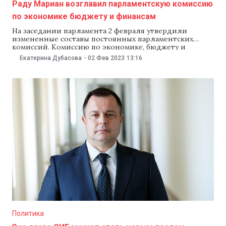
Раду Мариан возглавил парламентскую комиссию
по экономике бюджету и финансам
На заседании парламента 2 февраля утвердили
измененные составы постоянных парламентских
комиссий. Комиссию по экономике, бюджету и
финансам возглавил депутат от партии «Действие и
Екатерина Дубасова
-
02 Фев 2023
13:16
солидарность» (PAS) Раду Мариан. Вице-
председателем комиссии стала Валентина Маник, а
секретарем — Серджиу Лазаренку. Ранее комиссию
возглавлял депутат от PAS Думитру Алайба, но его
назначили министром экономики.
Политика