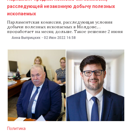
расследующей незаконную добычу полезных
ископаемых
Парламентская комиссия, расследующая условия
добычи полезных ископаемых в Молдове,
проработает на месяц дольше. Такое решение 2 июня
приняли депутаты на заседании парламента. Как
Анна Выприцких
-
02 Июн 2022
16:58
сообщили в пресс-службе парламента, срок
полномочий комиссии истекает 4 июня, но его
продлили на месяц. За это время комиссия должна
подготовить отчет о своей работе. Комиссию, которая
Политика