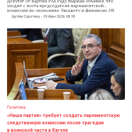
Депутат от партии PAS Раду Мариан объявил, что
уходит с поста председателя парламентской
комиссии по экономике, бюджету и финансам. Об
этом Мариан сообщил 29 июня, объяснив свое
Артём Сэрэтяну
-
29 Июн 2026
08:39
решение скандалом вокруг госпредприятия
MoldATSA. По словам Мариана, скандал вокруг
MoldATSA нанес удар по репутации команды
парламентской комиссии по экономике, бюджету и
финансам.
Политика
«Наша партия» требует создать парламентскую
следственную комиссию после трагедии
в воинской части в Кагуле