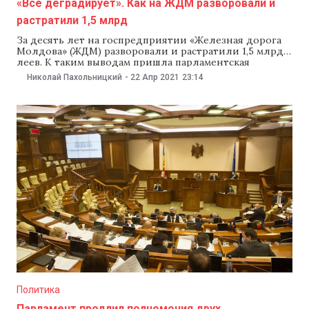
«Все деградирует». Как на ЖДМ разворовали и
растратили 1,5 млрд
За десять лет на госпредприятии «Железная дорога
Молдова» (ЖДМ) разворовали и растратили 1,5 млрд
леев. К таким выводам пришла парламентская
комиссия, которой поручили разобраться, как ЖДМ
Николай Пахольницкий
-
22 Апр 2021
23:14
оказалась в таких долгах. Комиссия также выяснила,
что правоохранительные органы открыли 44
уголовных дела по фактам нарушений на ЖДМ, но до
обвинительных приговоров дошли
Политика
Парламент продлил полномочия двух