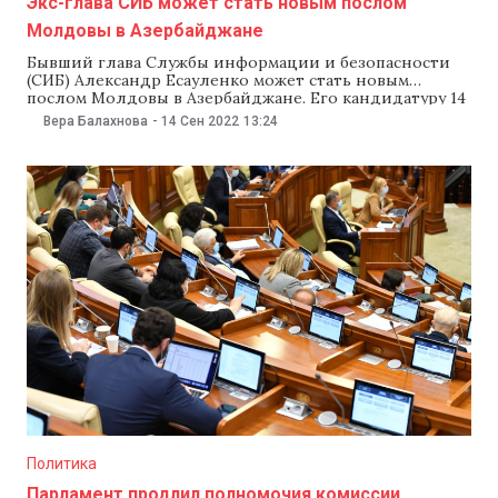
Экс-глава СИБ может стать новым послом
Молдовы в Азербайджане
Бывший глава Службы информации и безопасности
(СИБ) Александр Есауленко может стать новым
послом Молдовы в Азербайджане. Его кандидатуру 14
сентября одобрила парламентская комиссия по
Вера Балахнова
-
14 Сен 2022
13:24
вопросам внешней политики и европейской
интеграции. Как отметили в парламенте, Есауленко
проработал в СИБ более 23 лет. Сейчас он занимает
должность посла по особым поручениям при
Политика
Парламент продлил полномочия комиссии,