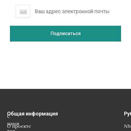
Общая информация
Ру
С
нами
О проекте
NM
все