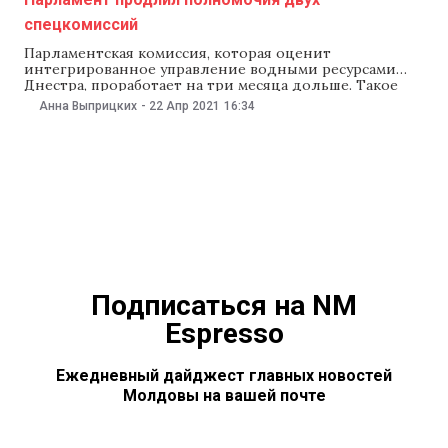
спецкомиссий
Парламентская комиссия, которая оценит
интегрированное управление водными ресурсами
Днестра, проработает на три месяца дольше. Такое
решение 22 апреля приняли депутаты на заседании
Анна Выприцких
-
22 Апр 2021
16:34
парламента. Также парламент решил продлить
полномочия комиссии, занимающейся
расследованием случаев отчуждения имущества
профсоюзов. Как сообщили в пресс-службе
парламента, срок полномочий специальной
комиссии, которая оценит интегрированное
управление водными ресурсами
Подписаться на NM
Espresso
Ежедневный дайджест главных новостей
Молдовы на вашей почте