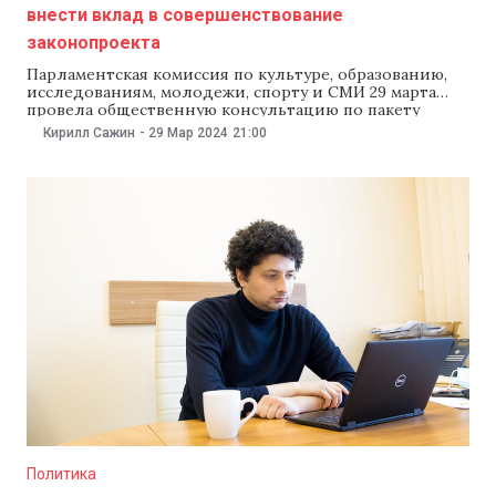
внести вклад в совершенствование
законопроекта
Парламентская комиссия по культуре, образованию,
исследованиям, молодежи, спорту и СМИ 29 марта
провела общественную консультацию по пакету
поправок в Кодекс об образовании, которые
Кирилл Сажин
-
29 Мар 2024
21:00
предусматривают введение наказаний для учеников.
В консультации приняли участие депутаты,
представители министерства образования и
неправительственных организаций, которые
защищают права детей. В заявлении парламента
говорится, что власти должны
Политика