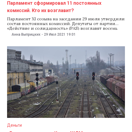
Парламент сформировал 11 постоянных
комиссий. Кто их возглавит?
Парламент XI созыва на заседании 29 июля утвердили
состав постоянных комиссий. Депутаты от партии
«Действие и солидарность» (PAS) возглавят восемь
парламентских комиссий, депутаты от Блока
Анна Выприцких
-
29 Июл 2021
19:01
социалистов и коммунистов — три. Парламент
сформировал 11 постоянных комиссий: — В
Юридическую комиссию по назначениям и
иммунитету вошли 11 депутатов. Председатель —
депутат от
Деньги