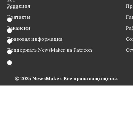
Редакция
Пр
ясно
Контакты
Га
Вакансии
Ра
Правовая информация
Со
Поддержать NewsMaker на Patreon
От
© 2025 NewsMaker. Все права защищены.