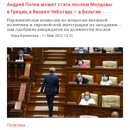
Андрей Попов может стать послом Молдовы
в Греции, а Виорел Чиботару — в Бельгии
Парламентская комиссия по вопросам внешней
политики и европейской интеграции на заседании 11
мая одобрила кандидатов на должности послов
Молдовы в Бельгии, Греции, Австрии и США. О
Вера Балахнова
-
11 Май 2022
14:21
решении комиссии сообщила пресс-служба
парламента. Так, депутаты одобрили кандидатуру
Виорела Чиботару на должность посла Молдовы в
Бельгии. В пресс-службе парламента отметили, что
Чиботару является
Политика