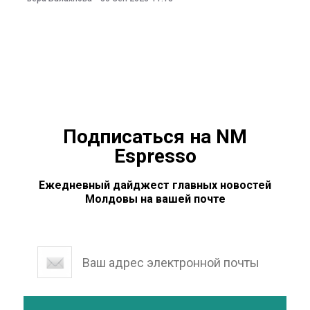
сентября в администрации главы государства. Как
отмечается в пресс-релизе, Санду подписала указ об
объявлении 2 октября траурным днем «в знак
глубокой скорби по поводу смерти писателя,
драматурга и
Подписаться на NM
Espresso
Ежедневный дайджест главных новостей
Молдовы на вашей почте