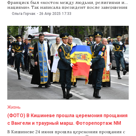
Франциск был «мостом между людьми, религиями и
нациями». Так написала президент после завершения
похорон папы Римского в Ватикане, на которых она
Ольга Горчак
-
26 Апр 2025
17:33
присутствовала. «Папа Франциск был мостом между
людьми, религиями и нациями. От имени граждан
Молдовы я воздала должное тому, кто всегда
выбирал путь
Жизнь
(ФОТО) В Кишиневе прошла церемония прощания
с Вангели и траурный марш. Фоторепортаж NM
В Кишиневе 24 июня прошла церемония прощания с