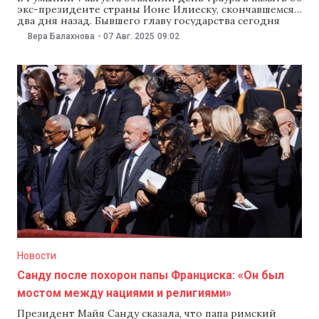
экс-президенте страны Ионе Илиеску, скончавшемся
два дня назад. Бывшего главу государства сегодня
похоронят на военном кладбище в Бухаресте,
Вера Балахнова
-
07 Авг. 2025
09:02
сообщают румынские СМИ. Правительство Румынии
объявило 7 августа днем траура по всей территории
страны. Гроб с телом Илиеску перевезли во дворец
Котрочень, где организовали прощальную
церемонию.
Новости
Санду после похорон папы Франциска: «Он был
мостом между нациями и религиями»
Президент Майя Санду сказала, что папа римский