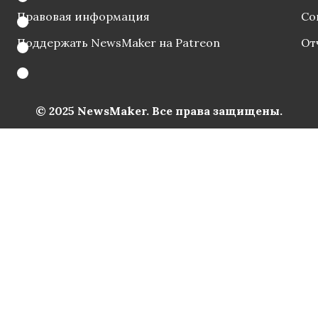
Правовая информация
Со
Поддержать NewsMaker на Patreon
От
© 2025 NewsMaker. Все права защищены.