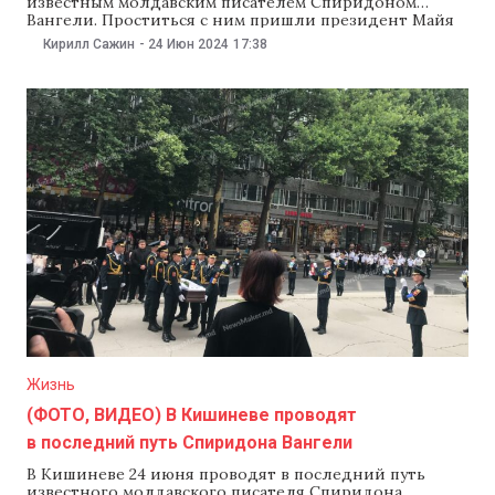
известным молдавским писателем Спиридоном
Вангели. Проститься с ним пришли президент Майя
Санду, министр культуры Серджиу Продан, министр
Кирилл Сажин
-
24 Июн 2024
17:38
образования Дан Перчун, спикер парламента Игорь
Гросу, мэр Кишинева Ион Чебан и команда столичной
мэрии, а также бывший премьер-министр Ион Кику.
После церемонии прошел траурный
Жизнь
(ФОТО, ВИДЕО) В Кишиневе проводят
в последний путь Спиридона Вангели
В Кишиневе 24 июня проводят в последний путь
известного молдавского писателя Спиридона