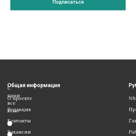
Общая информация
Ру
С
нами
О проекте
NM
все
Редакция
Пр
ясно
Контакты
Га
Вакансии
Ра