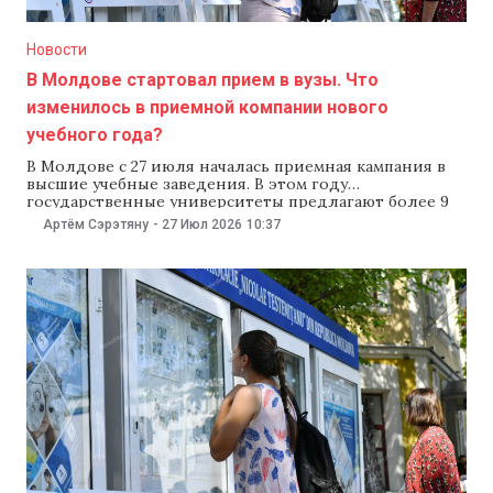
Новости
В Молдове стартовал прием в вузы. Что
изменилось в приемной компании нового
учебного года?
В Молдове с 27 июля началась приемная кампания в
высшие учебные заведения. В этом году
государственные университеты предлагают более 9
тыс. бюджетных мест, а при поступлении в
Артём Сэрэтяну
-
27 Июл 2026
10:37
магистратуру на бюджет впервые установили
минимальный проходной средний балл не ниже
семи. В 2026–2027 учебном году государственные вузы
предлагают 9013 бюджетных мест. Из