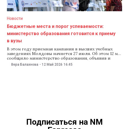
Новости
Бюджетные места и порог успеваемости:
министерство образования готовится к приему
в вузы
В этом году приемная кампания в высших учебных
заведениях Молдовы начнется 27 июля. Об этом 12 мая
сообщило министерство образования, объявив и
новые правила поступления. Так, абитуриентам,
Вера Балахнова
-
12 Май 2026
16:45
поступающим на педагогический факультет,
понадобится средний балл не ниже семи, а для
поступающих жителей Левобережья увеличат число
бюджетных мест. Согласно решению министерства,
в этом
Подписаться на NM