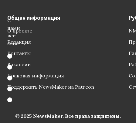
Общая информация
Ру
С
нами
О проекте
NM
все
Редакция
Пр
ясно
Контакты
Га
Вакансии
Ра
Правовая информация
Со
Поддержать NewsMaker на Patreon
От
© 2025 NewsMaker. Все права защищены.