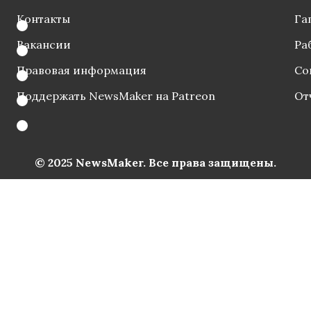
Контакты
Га
Вакансии
Ра
Правовая информация
Со
Поддержать NewsMaker на Patreon
От
© 2025 NewsMaker. Все права защищены.