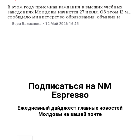
В этом году приемная кампания в высших учебных
заведениях Молдовы начнется 27 июля. Об этом 12 мая
сообщило министерство образования, объявив и
новые правила поступления. Так, абитуриентам,
Вера Балахнова
-
12 Май 2026
16:45
поступающим на педагогический факультет,
понадобится средний балл не ниже семи, а для
поступающих жителей Левобережья увеличат число
бюджетных мест. Согласно решению министерства,
в этом
Подписаться на NM
Espresso
Ежедневный дайджест главных новостей
Молдовы на вашей почте