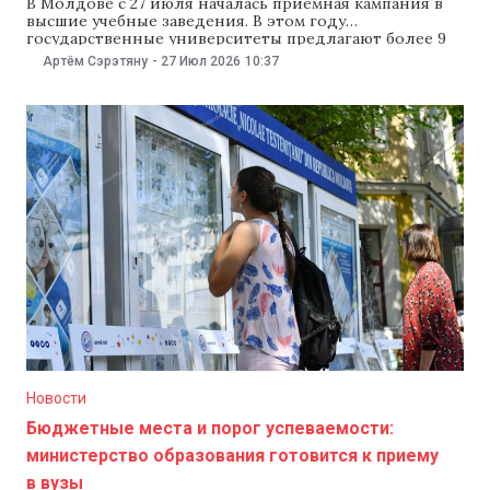
В Молдове с 27 июля началась приемная кампания в
высшие учебные заведения. В этом году
государственные университеты предлагают более 9
тыс. бюджетных мест, а при поступлении в
Артём Сэрэтяну
-
27 Июл 2026
10:37
магистратуру на бюджет впервые установили
минимальный проходной средний балл не ниже
семи. В 2026–2027 учебном году государственные вузы
предлагают 9013 бюджетных мест. Из
Новости
Бюджетные места и порог успеваемости:
министерство образования готовится к приему
в вузы