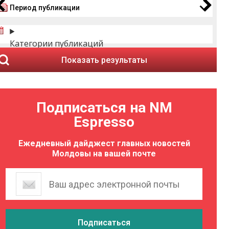
Период публикации
Категории публикаций
Показать результаты
Подписаться на NM
Espresso
Ежедневный дайджест главных новостей
Молдовы на вашей почте