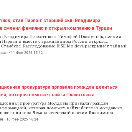
нюк, стал Парван: старший сын Владимира
а сменил фамилию и открыл компанию в Турции
н Владимира Плахотнюка, Тимофей Плахотнюк, сменил
 Парван и вместе с гражданином России открыл
Стамбуле. Расследование RISE Moldova раскрывает тайный
урции семьи сбежавшего олигарха Владимира Плахотнюка.
ишан
-
11 Фев 2025
15:42
что недавно Интерпол объявил бывшего лидера
еской партии в международный розыск. Компанию
knoloji зарегистрировали три года
пционная прокуратура призвала граждан делиться
ей, которая поможет найти Плахотнюка
ционная прокуратура Молдовы призвала граждан
нформацией, которая поможет найти беглого молдавского
бывшего лидера Демократической партии Владимира
. Ведомство опубликовало призыв спустя несколько дней
ин
-
10 Фев 2025
16:24
 как Интерпол выдал международный ордер на его арест.
 постоянным усилиям Антикоррупционной прокуратуры
ересмотрел свое решение отклонить запрос на