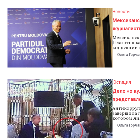
Новости
Мексиканс
журналист
Мексиканск
Плахотнюка
коррупции 
Moldova. И
Ольга Горча
данным Инт
России и М
является п
Юстиция
Дело «о ку
представл
Антикорруп
завершила п
котором ли
коррупции 
Ольга Горча
преступной 
доказательс
свидетелей 