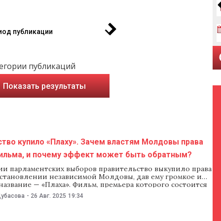
иод публикации
егории публикаций
Показать результаты
тво купило «Плаху». Зачем властям Молдовы права
фильма, и почему эффект может быть обратным?
ии парламентских выборов правительство выкупило права
 становлении независимой Молдовы, дав ему громкое и
название — «Плаха». Фильм, премьера которого состоится
 сразу же стал продвигать близкий властям телеканал. NM
Дубасова
-
26 Авг. 2025
19:34
т, о чем фильм, как его покупку объясняют власти, и каков
ий смысл этого решения.