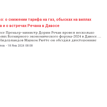
o: о снижении тарифа на газ, обысках на виллах
 и о встречах Речана в Давосе
восе Премьер-министр Дорин Речан провел несколько
олях Всемирного экономического форума-2024 в Давосе. С
Нидерландов Марком Рютте он обсудил двусторонние
 сотрудничество в области информационных технологий,
илов
-
18 Янв 2024
08:08
 и производства возобновляемой энергии. С князем
бером II Речан обсудил активизацию отношений с
 рассказал о возможностях