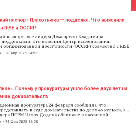
кий паспорт Плахотнюка — подделка. Что выяснили
ы RISE и OCCRP
ий паспорт экс-лидера Демпартии Владимира
 поддельный. Это выяснил Центр исследования
и организованной преступности (OCCRP) совместно с RISE
нформацию подтвердил представитель МИД Мексики. По
к
-
10 Апр 2025
14:51
ерпола, у Плахотнюка есть паспорта Молдовы, Румынии,
ексики. OCCRP выяснил, что его мексиканский документ
оддельным. Журналисты ввели персональные данные из
льке». Почему у прокуратуры ушло более двух лет на
ение доказательств
ционная прокуратура 24 февраля сообщила, что
редставлять в суде доказательства по делу «о кульке», в
дера ПСРМ Игоря Додона обвиняют в пассивной
и получении финансирования от организованной
к
-
24 Фев 2025
16:28
группы. Как рассказали в прокуратуре, сейчас суд изучает
тва адвокатов Додона, которые требуют допросить как
около 200 человек.