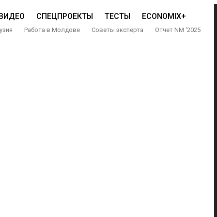
ВИДЕО
СПЕЦПРОЕКТЫ
ТЕСТЫ
ECONOMIX+
узия
Работа в Молдове
Советы эксперта
Отчет NM ‘2025