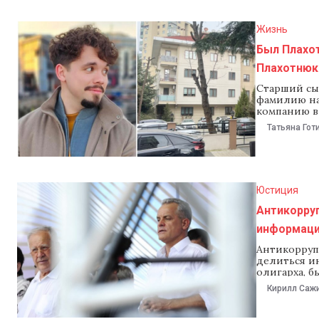
Жизнь
Был Плахот
Плахотнюк
Старший сы
фамилию на
компанию в 
бизнес в Т
Татьяна Гот
Напомним, 
Демократич
Wconnect Te
Юстиция
Антикорру
информаци
Антикорруп
делиться и
олигарха, 
Плахотнюка
Кирилл Саж
после того,
«Благодаря
Интерпол п