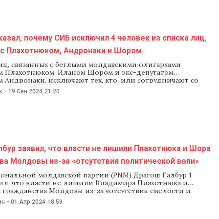
казал, почему СИБ исключил 4 человек из списка лиц,
 с Плахотнюком, Андронаки и Шором
лиц, связанных с беглыми молдавскими олигархами
 Плахотнюком, Иланом Шором и экс-депутатом
 Андронаки, исключают тех, кто, или сотрудничают со
 или доказал, что не связан с олигархами. Об этом 19
к
-
19 Сен 2024
21:20
ссказал спикер Игорь Гросу в эфире Cutia Neagră на TV8.
объяснил, почему Служба информации
бур заявил, что власти не лишили Плахотнюка и Шора
ва Молдовы из-за «отсутствия политической воли»
ональной молдавской партии (PNM) Драгош Галбур 1
вил, что власти не лишили Владимира Плахотнюка и
 гражданства Молдовы из-за «отсутствия смелости и
й воли». Драгош Галбур напомнил, что в ноябре 2023
ин
-
01 Апр 2024
18:59
дент Майя Санду лишила гражданства председателя
ионов Молдовы и главу Конгресса молдавских диаспор в