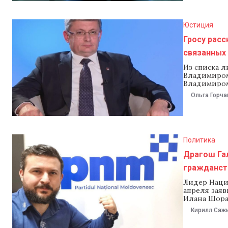
Юстиция
Гросу расс
связанных
Из списка 
Владимиром
Владимиром
следствием,
Ольга Горча
сентября ра
Так Гросу 
Политика
Драгош Гал
гражданст
Лидер Наци
апреля зая
Илана Шора
политическо
Кирилл Саж
года прези
Партии рег