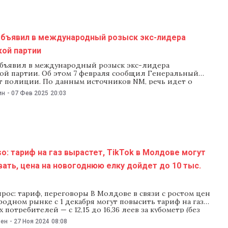
ный розыск Владимира
объявил в международный розыск экс-лидера
кой партии
бъявил в международный розыск экс-лидера
ой партии. Об этом 7 февраля сообщил Генеральный
т полиции. По данным источников NM, речь идет о
давском олигархе, бывшем лидере Демократической
ин
-
07 Фев 2025
20:03
димире Плахотнюке. «Комиссия Интерпола 6 февраля
управление международного сотрудничества
го инспектората полиции о принятии запроса на
ный розыск бывшего
o: тариф на газ вырастет, TikTok в Молдове могут
ать, цена на новогоднюю елку дойдет до 10 тыс.
рос: тариф, переговоры В Молдове в связи с ростом цен
одном рынке с 1 декабря могут повысить тариф на газ
 потребителей — с 12,15 до 16,36 леев за кубометр (без
 Moldovagaz обратился с такой просьбой в Нацагентство
ьен
-
27 Ноя 2024
08:08
лирования в энергетике. НАРЭ рассмотрит запрос