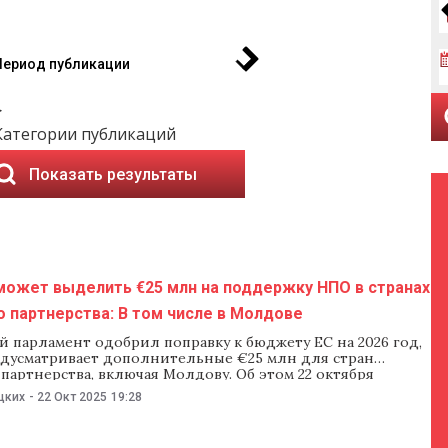
Период публикации
Категории публикаций
Показать результаты
может выделить €25 млн на поддержку НПО в странах
 партнерства: В том числе в Молдове
 парламент одобрил поправку к бюджету ЕС на 2026 год,
едусматривает дополнительные €25 млн для стран
партнерства, включая Молдову. Об этом 22 октября
родепутат от Румынии Зигфрид Мурешан, один из
цких
-
22 Окт 2025
19:28
ой инициативы.По словам Мурешана, увеличение
ания необходимо для частичной компенсации решения
тить поддержку общественных организаций