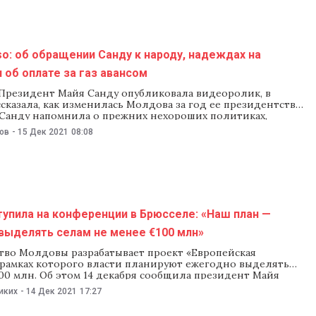
o: об обращении Санду к народу, надеждах на
 об оплате за газ авансом
Президент Майя Санду опубликовала видеоролик, в
сказала, как изменилась Молдова за год ее президентства.
 Санду напомнила о прежних нехороших политиках,
ководили страной, и об «абсолютной победе» на выборах
ов
-
15 Дек 2021
08:08
, благодаря чему политический класс Молдовы
о изменился. В завершении президент выступила с
 к народу.
упила на конференции в Брюсселе: «Наш план —
выделять селам не менее €100 млн»
тво Молдовы разрабатывает проект «Европейская
в рамках которого власти планируют ежегодно выделять
00 млн. Об этом 14 декабря сообщила президент Майя
тупая на Конференции местных и региональных властей
иких
-
14 Дек 2021
17:27
чного партнерства (CORLEAP) в Брюсселе. В своем
и Санду отметила, что страны Восточного партнерства