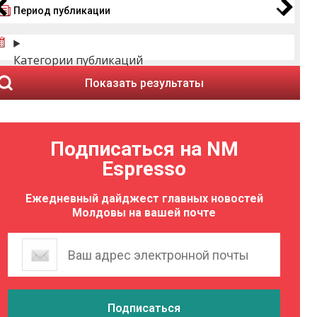
Период публикации
Категории публикаций
Показать результаты
Подписаться на NM
Espresso
Ежедневный дайджест главных новостей
Молдовы на вашей почте