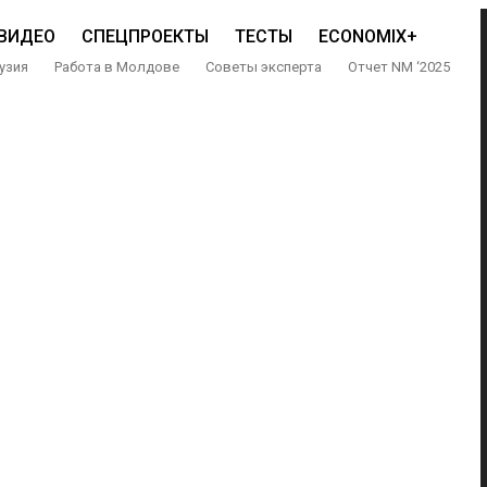
ВИДЕО
СПЕЦПРОЕКТЫ
ТЕСТЫ
ECONOMIX+
узия
Работа в Молдове
Советы эксперта
Отчет NM ‘2025