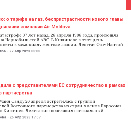
o: о тарифе на газ, беспристрастности нового главы
дписании компании Air Moldova
катастрофе 37 лет назад, 26 апреля 1986 года, произошла
 на Чернобыльской АЭС. В Кишиневе в этот день
цветы к мемориалу жертвам аварии. Депутат Оазу Нантой
чень печально, что советские власти наложили цензуру на
илов
-
27 Апр 2023
08:08
ация“ в свидетельствах о смерти. И мы теперь знаем, что
дила с представителями ЕС сотрудничество в рамках
о партнерства
айя Санду 26 апреля встретилась с группой
елей Восточного партнерства из стран-членов Евросоюза,
в Кишинев. Делегацию возглавил специальный
Европейской службы внешних связей Восточного
нова
-
26 Апр 2023
17:57
а Дирк Шубель, возглавлявший делегацию ЕС в Молдове в
одах. Как сообщили в администрации президента, Санду
 делегацией помощь Молдове в процессе