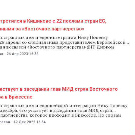
третился в Кишиневе с 22 послами стран ЕС,
нными за «Восточное партнерство»
остранных дел и евроинтеграции Нику Попеску
 26 апреля со специальным представителем Европейской
шних связей «Восточного партнерства» (ВП) Дирком
22 послами стран-членов Европейского союза,
ин
-
26 Апр 2023
16:58
ыми за ВП. На встрече, которая состоялась в Кишиневе,
обсудили европейский путь Молдовы, реализацию
ередачу отчета Молдовы для доклада
аствует в заседании глав МИД стран Восточного
ва в Брюсселе
остранных дел и европейской интеграции Нику Попеску
декабря, что участвует в заседании глав МИД стран
партнерства, которое проходит в Брюсселе. По словам
 намерен обсудить с коллегами много вопросов,
сеева
-
12 Дек 2022
16:54
 в том числе, европейской интеграции. Попеску сообщил,
ировал встречи с министрами иностранных дел стран