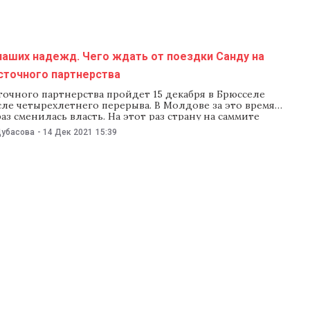
ся с общими
наших надежд. Чего ждать от поездки Санду на
сточного партнерства
очного партнерства пройдет 15 декабря в Брюсселе
ле четырехлетнего перерыва. В Молдове за это время
аз сменилась власть. На этот раз страну на саммите
 президент Майя Санду. Чего ждать от встречи лидеров
Дубасова
-
14 Дек 2021
15:39
очного партнерства с чиновниками ЕС, какой поддержкой
иться Молдове, и как аукнется