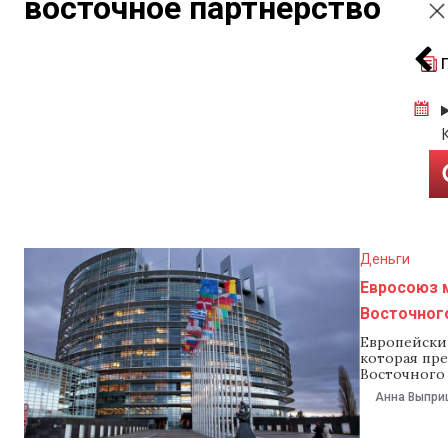
восточное партнерство
Деньги
Евросоюз 
Восточного
Европейский
которая пр
Восточного 
сообщил ев
Анна Выпри
авторов эт
финансиров
США прекра