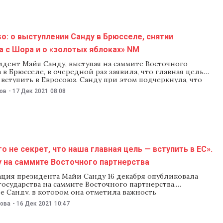
o: о выступлении Санду в Брюсселе, снятии
 с Шора и о «золотых яблоках» NM
идент Майя Санду, выступая на саммите Восточного
 в Брюсселе, в очередной раз заявила, что главная цель
ступить в Евросоюз. Санду при этом подчеркнула, что
олдове проевропейское правительство, которое готово
ов
-
17 Дек 2021
08:08
трану, бороться с коррупцией, проводить нужные
общем, делать все, чтобы приблизиться к
го не секрет, что наша главная цель — вступить в ЕС».
у на саммите Восточного партнерства
ция президента Майи Санду 16 декабря опубликовала
государства на саммите Восточного партнерства.
е Санду, в котором она отметила важность
тва с ЕС для Молдовы и ее граждан, прошло без прессы. В
нова
-
16 Дек 2021
10:47
 Санду отметила, что Молдова пользовалась выгодами
партнерства даже тогда, «когда молдавские власти не