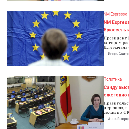
разделяли
NM Espresso
NM Espress
Брюссель и
Президент 
котором рас
Для начала
которые ру
Игорь Свитр
партии PAS
кардинальн
обращением
Политика
Санду выст
ежегодно 
Правительс
деревня», 
селам по €1
Санду, выс
Анна Выпрц
стран Восто
выступлени