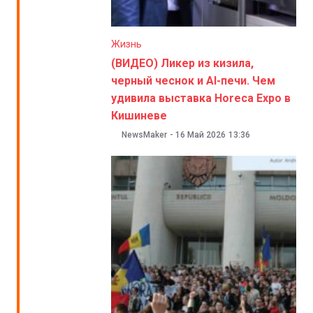
Жизнь
(ВИДЕО) Ликер из кизила,
черный чеснок и AI-печи. Чем
удивила выставка Horeca Expo в
Кишиневе
NewsMaker
-
16 Май 2026
13:36