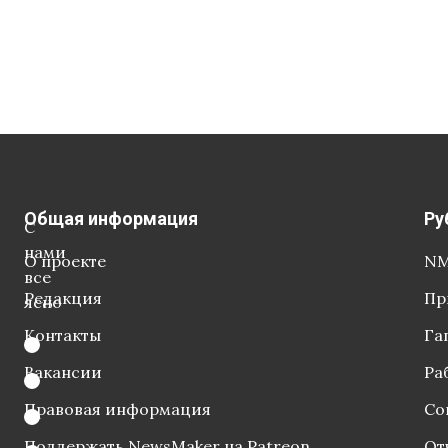
Общая информация
Ру
С
нами
О проекте
NM
все
Редакция
Пр
ясно
Контакты
Га
Вакансии
Ра
Правовая информация
Со
Поддержать NewsMaker на Patreon
От