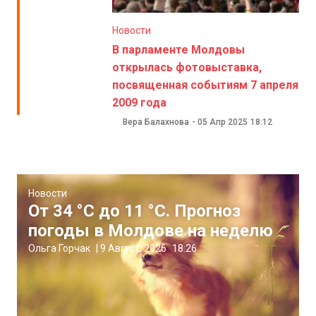
Новости
В парламенте Молдовы
открылась фотовыставка,
посвященная событиям 7 апреля
2009 года
Вера Балахнова
-
05 Апр 2025
18:12
Новости
От 34 °C до 11 °C. Прогноз
погоды в Молдове на неделю
Ольга Горчак
|
9 Август, 2026
18:26