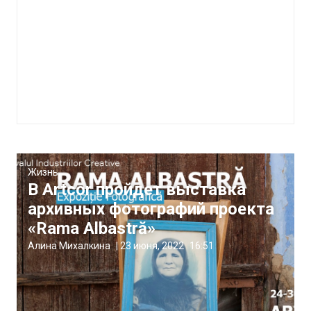
Жизнь
В Artcor пройдет выставка
архивных фотографий проекта
«Rama Albastră»
Алина Михалкина
|
23 июня, 2022
16:51