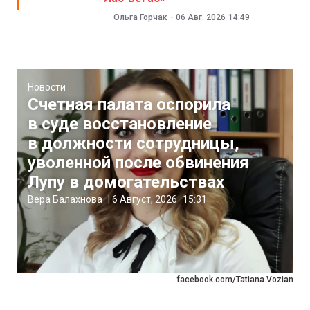
Ольга Горчак
-
06 Авг. 2026
14:49
Новости
Счетная палата оспорила
в суде восстановление
в должности сотрудницы,
уволенной после обвинения
Лупу в домогательствах
Вера Балахнова
|
6 Август, 2026
15:31
facebook.com/Tatiana Vozian