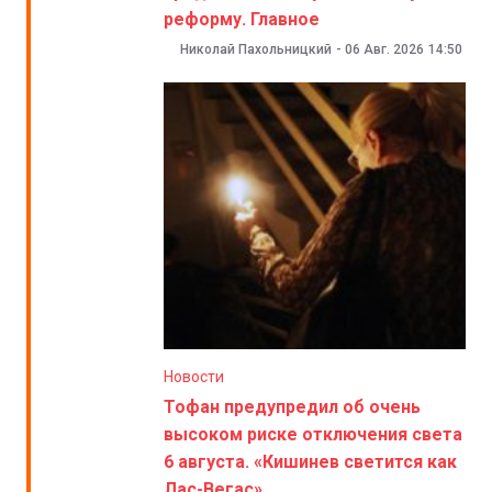
реформу. Главное
Николай Пахольницкий
-
06 Авг. 2026
14:50
Новости
Тофан предупредил об очень
высоком риске отключения света
6 августа. «Кишинев светится как
Лас-Вегас»