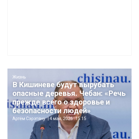
Жизнь
В Кишиневе будут вырубать
опасные деревья. Чебан: «Речь
прежде всего о здоровье и
безопасности людей»
Артём Сэрэтяну
|
4 мая, 2026
15:15