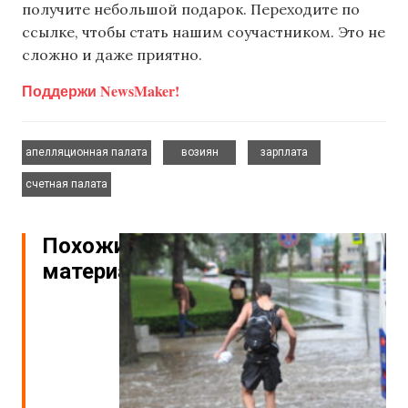
получите небольшой подарок. Переходите по
ссылке, чтобы стать нашим соучастником. Это не
сложно и даже приятно.
Поддержи NewsMaker!
,
,
,
апелляционная палата
возиян
зарплата
счетная палата
Похожие
материалы