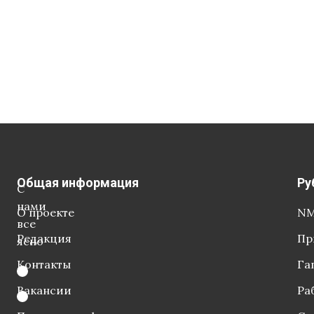
Общая информация
Ру
С
нами
О проекте
NM
все
Редакция
Пр
ясно
Контакты
Га
Вакансии
Ра