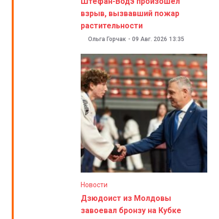
Штефан-Водэ произошел
взрыв, вызвавший пожар
растительности
Ольга Горчак
-
09 Авг. 2026
13:35
Новости
Дзюдоист из Молдовы
завоевал бронзу на Кубке