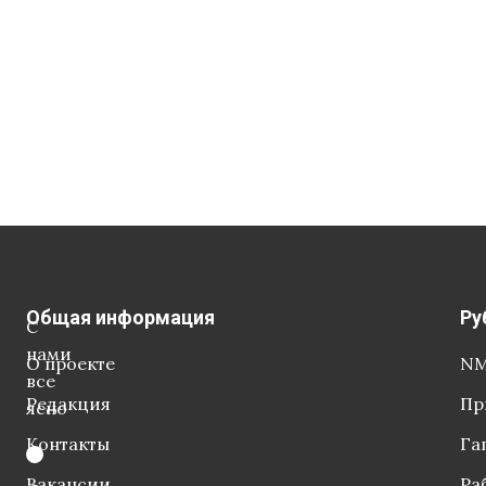
Общая информация
Ру
С
нами
О проекте
NM
все
Редакция
Пр
ясно
Контакты
Га
Вакансии
Ра