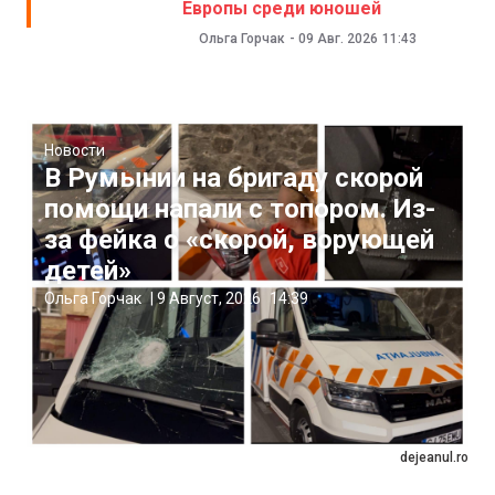
Европы среди юношей
Ольга Горчак
-
09 Авг. 2026
11:43
Новости
В Румынии на бригаду скорой
помощи напали с топором. Из-
за фейка о «скорой, ворующей
детей»
Ольга Горчак
|
9 Август, 2026
14:39
dejeanul.ro