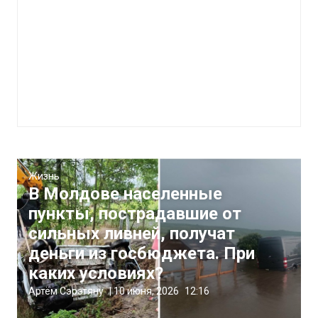
Жизнь
В Молдове населенные
пункты, пострадавшие от
сильных ливней, получат
деньги из госбюджета. При
каких условиях?
Артём Сэрэтяну
|
10 июня, 2026
12:16