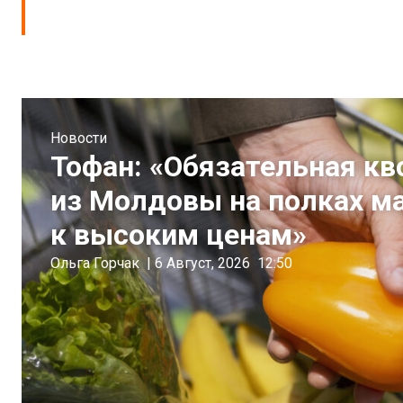
Новости
Тофан: «Обязательная кв
из Молдовы на полках м
к высоким ценам»
Ольга Горчак
|
6 Август, 2026
12:50