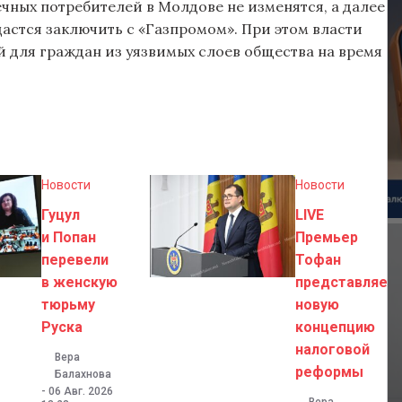
нечных потребителей в Молдове не изменятся, а далее
дастся заключить с «Газпромом». При этом власти
 для граждан из уязвимых слоев общества на время
Новости
Новости
Гуцул
LIVE
и Попан
Премьер
перевели
Тофан
в женскую
представляет
тюрьму
новую
Руска
концепцию
налоговой
Вера
реформы
Балахнова
-
06 Авг. 2026
Вера