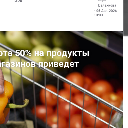
13:28
Балахнова
-
06 Авг. 2026
13:03
ота 50% на продукты
агазинов приведет