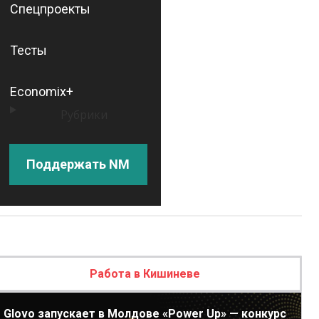
Спецпроекты
Тесты
Economix+
Рубрики
Поддержать NM
Работа в Кишиневе
Glovo запускает в Молдове «Power Up» — конкурс