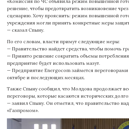
«Комиссия по ЧС объявила режим повышенной гото
решение, чтобы предотвратить возникновение чре
сценарию. Хочу прояснить: режим повышенной гото
учреждения могли принять конкретные меры защит
— сказал Спыну.
По его словам, власти примут следующие меры:
— Правительство найдет средства, чтобы помочь г
— Принято решение сократить объемы потребления 
предприятие будет использовать мазут.
— Предприятие Energocom займется переговорами о
октябре и последующих месяцах.
Также Спыну сообщил, что Молдова продолжает вес
переговоры, которые касаются исторических долгов
— заявил Спыну. Он отметил, что правительство над
«Газпромом».