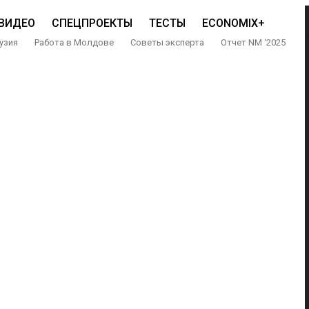
ВИДЕО
СПЕЦПРОЕКТЫ
ТЕСТЫ
ECONOMIX+
узия
Работа в Молдове
Советы эксперта
Отчет NM ‘2025