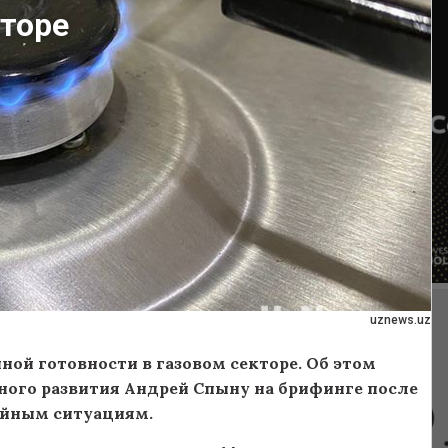
кторе
uznews.uz
ой готовности в газовом секторе. Об этом
ого развития Андрей Спыну на брифинге после
айным ситуациям.