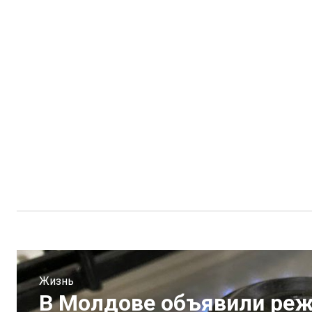
Жизнь
В Молдове объявили ре