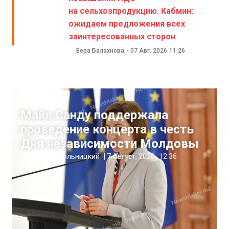
на сельхозпродукцию. Кабмин:
ожидаем предложения всех
заинтересованных сторон
Вера Балахнова
-
07 Авг. 2026
11:26
Новости
Майя Санду поддержала
проведение концерта в честь
Дня независимости Молдовы
Николай Пахольницкий
|
7 Август, 2026
12:36