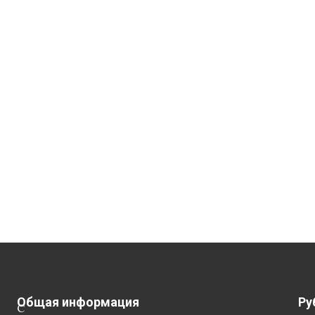
Общая информация
Ру
С