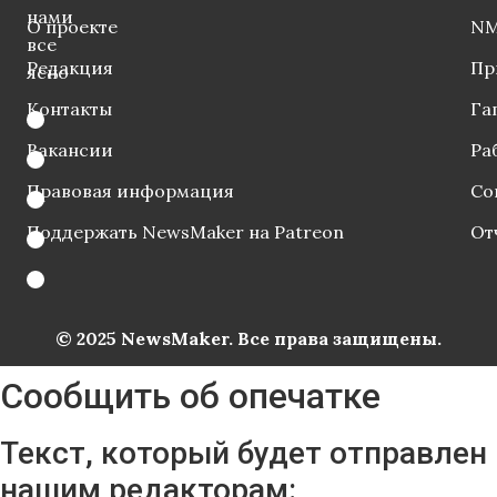
нами
О проекте
NM
все
Редакция
Пр
ясно
Контакты
Га
Вакансии
Ра
Правовая информация
Со
Поддержать NewsMaker на Patreon
От
© 2025 NewsMaker. Все права защищены.
Сообщить об опечатке
Текст, который будет отправлен
нашим редакторам: