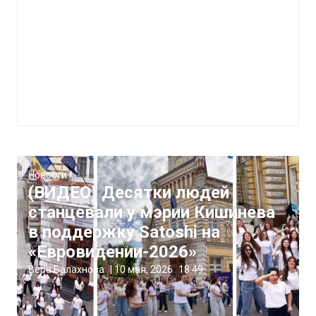
Новости
(ВИДЕО) Десятки людей
станцевали у мэрии Кишинева
в поддержку Satoshi на
«Евровидении-2026»
Вера Балахнова
|
10 мая, 2026
18:49