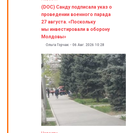
(DOC) Санду подписала указ о
проведении военного парада
27 августа. «Поскольку
мы инвестировали в оборону
Молдовы»
Ольга Горчак
-
06 Авг. 2026
10:28