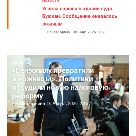
Новости
Угроза взрыва в здании суда
Буюкан. Сообщение оказалось
ложным
Ольга Горчак
-
05 Авг. 2026
13:23
Новости
«Бензопилу превратили
в ножницы». Политики
обсудили новую налоговую
реформу
Вера Балахнова
|
6 Август, 2026
20:57