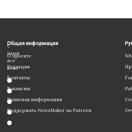
Общая информация
Ру
С
нами
О проекте
NM
все
Редакция
Пр
ясно
Контакты
Га
Вакансии
Ра
Правовая информация
Со
Поддержать NewsMaker на Patreon
От