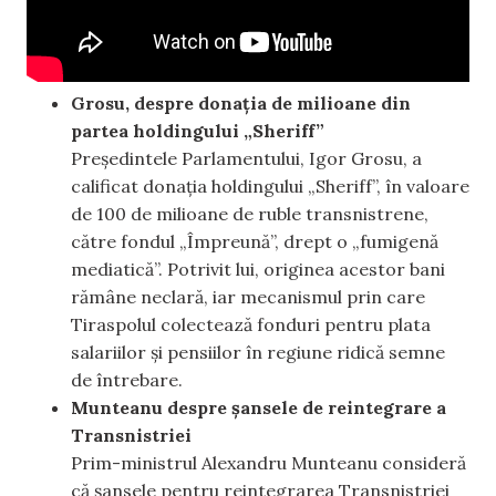
Grosu, despre donația de milioane din
partea holdingului „Sheriff”
Președintele Parlamentului, Igor Grosu, a
calificat donația holdingului „Sheriff”, în valoare
de 100 de milioane de ruble transnistrene,
către fondul „Împreună”, drept o „fumigenă
mediatică”. Potrivit lui, originea acestor bani
rămâne neclară, iar mecanismul prin care
Tiraspolul colectează fonduri pentru plata
salariilor și pensiilor în regiune ridică semne
de întrebare.
Munteanu despre șansele de reintegrare a
Transnistriei
Prim-ministrul Alexandru Munteanu consideră
că șansele pentru reintegrarea Transnistriei