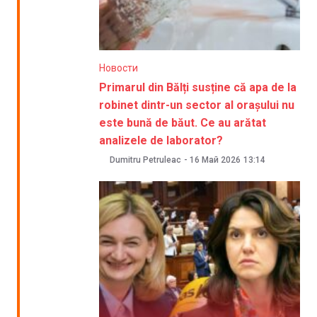
Новости
Primarul din Bălți susține că apa de la
robinet dintr-un sector al orașului nu
este bună de băut. Ce au arătat
analizele de laborator?
Dumitru Petruleac
-
16 Май 2026
13:14