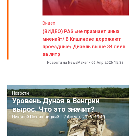
Видео
(ВИДЕО) PAS «не признает иных
мнений»/ В Кишиневе дорожают
проездные/ Дизель выше 34 леев
за литр
Новости на NewsMaker
-
06 Апр 2026
15:38
Новости
Уровень Дуная в Венгрии
вырос. Что это значит?
Николай Пахольницкий
|
7 Август, 2026
19:40