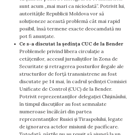
sunt acum „mai mari ca niciodată”. Potrivit lui,
autoritățile Republicii Moldova vor să
soluționeze această problemă cât mai rapid
posibil, însă termene exacte deocamdată nu
pot fi anunțate.
Ce s-a discutat la ședința CUC de la Bender
Problemele privind libera circulație a
cetățenilor, accesul jurnaliștilor în Zona de
Securitate și retragerea posturilor ilegale ale
structurilor de forță transnistrene au fost
discutate pe 14 mai, în cadrul ședinței Comisiei
Unificate de Control (CUC) de la Bender.
Potrivit reprezentanților delegației Chișinăului,
în timpul discuțiilor au fost semnalate
numeroase încălcări din partea
reprezentanților Rusiei și Tiraspolului, legate
de ignorarea actelor misiunii de pacificare.
Totodată, părțile nu au reușit să ajungă la un