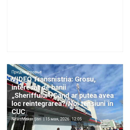
Приднестровье
VIDEO Transnistria: Grosu,
interesat de banii
„Sheriffului”/Când ar putea avea
loc reintegrarea?/Noi tensiuni în
CUC
NewsMaker Știri
|
15 мая, 2026
12:05