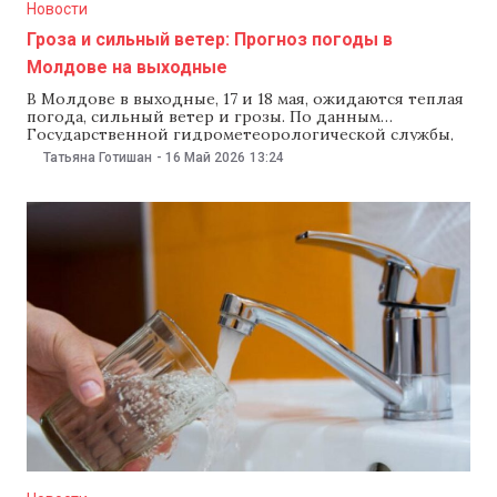
Новости
Гроза и сильный ветер: Прогноз погоды в
Молдове на выходные
В Молдове в выходные, 17 и 18 мая, ожидаются теплая
погода, сильный ветер и грозы. По данным
Государственной гидрометеорологической службы,
днем воздух прогреется до +25°C, ночью температура
Татьяна Готишан
-
16 Май 2026
13:24
опустится до +5°C. На юге и в центральных районах
страны ожидаются грозы и дождь. В центральных
районах температура днем составит +21…+23°C, ночью
—