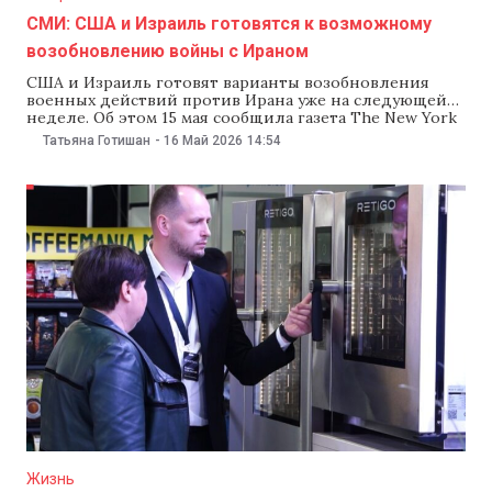
СМИ: США и Израиль готовятся к возможному
возобновлению войны с Ираном
США и Израиль готовят варианты возобновления
военных действий против Ирана уже на следующей
неделе. Об этом 15 мая сообщила газета The New York
Times со ссылкой на источники среди чиновников
Татьяна Готишан
-
16 Май 2026
14:54
стран Ближнего Востока. По данным издания,
помощники президента США Дональда Трампа
разработали план на случай возвращения к активным
боевым действиям
Жизнь