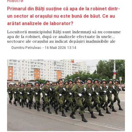
Новости
Primarul din Bălți susține că apa de la robinet dintr-
un sector al orașului nu este bună de băut. Ce au
arătat analizele de laborator?
Locuitorii municipiului Bălți sunt îndemnați să nu consume
apa de la robinet, după ce analizele efectuate în unele
sectoare ale orașului au indicat depășiri inadmisibile ale
parametrilor privind mirosul și gustul. Anunțul a fost făcut
Dumitru Petruleac
-
16 Май 2026
13:14
de primarul Alexandr Petkov, care a precizat că probele
prelevate de pe strada Strîi confirmă