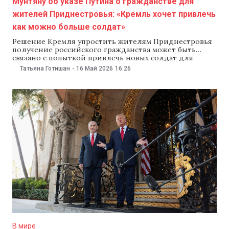
Мунтяну об указе Путина о гражданстве для
жителей Приднестровья: «Кремль хочет привлечь
как можно больше солдат»
Решение Кремля упростить жителям Приднестровья
получение российского гражданства может быть
связано с попыткой привлечь новых солдат для
войны в Украине. Это 16 мая заявил премьер-министр
Татьяна Готишан
-
16 Май 2026
16:26
Молдовы Александру Мунтяну. «Российский паспорт
становится паспортом страны-агрессора, которую не
принимают за столом цивилизованного мира. Я
думаю, что решение Кремля связано с попыткой
привлечь на
В мире