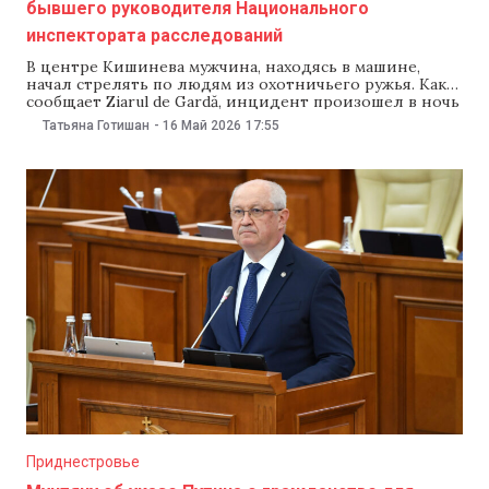
бывшего руководителя Национального
инспектората расследований
В центре Кишинева мужчина, находясь в машине,
начал стрелять по людям из охотничьего ружья. Как
сообщает Ziarul de Gardă, инцидент произошел в ночь
с 15 на 16 мая. Мужчину задержали. По данным
Татьяна Готишан
-
16 Май 2026
17:55
полиции, он был пьян и не имел разрешения на
ношение охотничьего оружия. По информации ZDG,
задержанный — Анатолий
Приднестровье