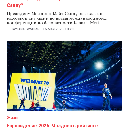
Санду?
Президент Молдовы Майя Санду оказалась в
неловкой ситуации во время международной
конференции по безопасности Lennart Meri
Conference 2026, которая проходит в Таллине. В ходе
Татьяна Готишан
-
16 Май 2026
18:23
панели «Building Forward: Small but Resilient», в которой
участвовала Санду, один из участников дискуссии
затронул тему возможного объединения Молдовы с
Румынией и сказал, что «может быть,
Жизнь
Евровидение-2026: Молдова в рейтинге