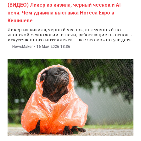
(ВИДЕО) Ликер из кизила, черный чеснок и AI-
печи. Чем удивила выставка Horeca Expo в
Кишиневе
Ликер из кизила, черный чеснок, полученный по
японской технологии, и печи, работающие на основе
искусственного интеллекта — все это можно увидеть
на выставке Horeca Expo, которая проходит на
NewsMaker
-
16 Май 2026
13:36
Moldexpo. В течение четырех дней местные
производители, шеф-повара и компании из сферы
гостеприимства представляют здесь свои продукты и
технологии. Выставка Horeca Expo