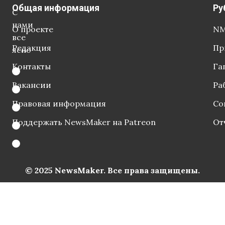
Общая информация
Ру
С
нами
О проекте
NM
все
Редакция
Пр
ясно
Контакты
Га
Вакансии
Ра
Правовая информация
Со
Поддержать NewsMaker на Patreon
От
© 2025 NewsMaker. Все права защищены.