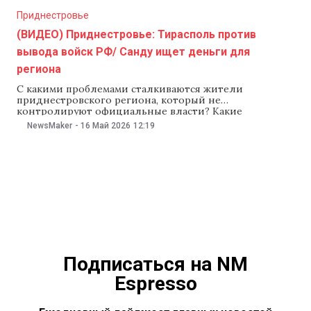
Приднестровье
(ВИДЕО) Приднестровье: Тирасполь против
вывода войск РФ/ Санду ищет деньги для
региона
С какими проблемами сталкиваются жители
приднестровского региона, который не
контролируют официальные власти? Какие
инициативы продвигают в Тирасполе, и как Кишинев
NewsMaker
-
16 Май 2026
12:19
может повлиять на события, которые там
происходят? NewsMaker рассказывает о главных
новостях региона:
Подписаться на NM
Espresso