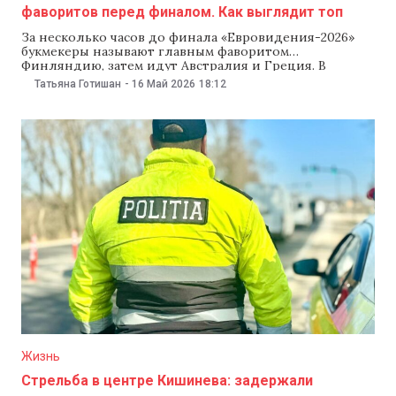
фаворитов перед финалом. Как выглядит топ
За несколько часов до финала «Евровидения-2026»
букмекеры называют главным фаворитом
Финляндию, затем идут Австралия и Греция. В
прогнозных рейтингах Молдова с песней «Viva,
Татьяна Готишан
-
16 Май 2026
18:12
Moldova!» занимает 12-е место, в опросах фанатов — 4-е
место. В букмекерских ставках Финляндия (Liekinheitin)
имеет около 41% шансов на победу, Австралия
(Eclipse) — 22%, Греция —
Жизнь
Стрельба в центре Кишинева: задержали