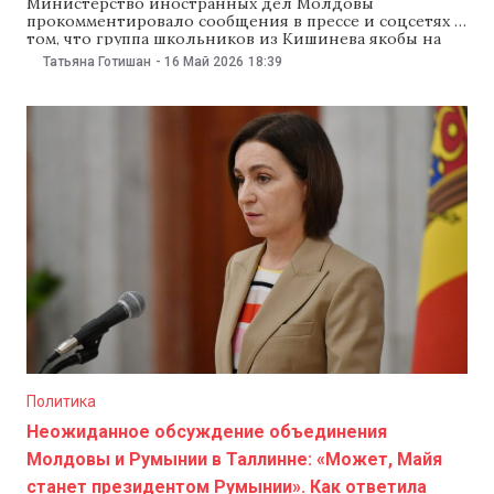
Министерство иностранных дел Молдовы
прокомментировало сообщения в прессе и соцсетях о
том, что группа школьников из Кишинева якобы на
несколько часов застряла на КПП Леушены–Албица по
Татьяна Готишан
-
16 Май 2026
18:39
пути в Яссы. Ведомство заявило, что провело
проверку, и информация не подтвердилась: границу
пересекли в обычном режиме, без инцидентов, а
ученики продолжают поездку в
Политика
Неожиданное обсуждение объединения
Молдовы и Румынии в Таллинне: «Может, Майя
станет президентом Румынии». Как ответила