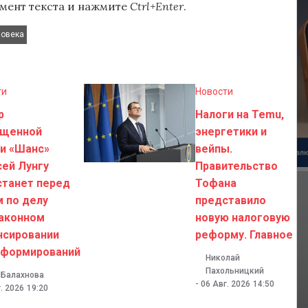
мент текста и нажмите
Ctrl+Enter
.
ловека
ти
Новости
р
Налоги на Temu,
ущенной
энергетики и
и «Шанс»
вейпы.
ей Лунгу
Правительство
станет перед
Тофана
 по делу
представило
законном
новую налоговую
нсировании
реформу. Главное
тформирований
Николай
Пахольницкий
 Балахнова
-
06 Авг. 2026
14:50
. 2026
19:20