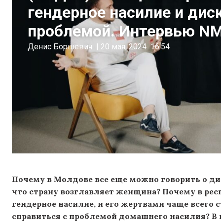
гендерное насилие и ди
проблемой. Интервью N
Денис Боршевич
|
20 мая, 2024
16:54
Почему в Молдове все еще можно говорить о ди
что страну возглавляет женщина? Почему в рес
гендерное насилие, и его жертвами чаще всего 
справиться с проблемой домашнего насилия? В