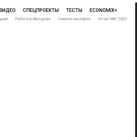
ВИДЕО
СПЕЦПРОЕКТЫ
ТЕСТЫ
ECONOMIX+
узия
Работа в Молдове
Советы эксперта
Отчет NM ‘2025