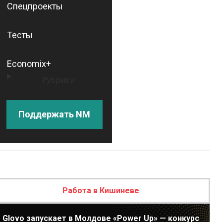
Спецпроекты
Тесты
Economix+
Рубрики
Поддержать NM
Работа в Кишиневе
Glovo запускает в Молдове «Power Up» — конкурс