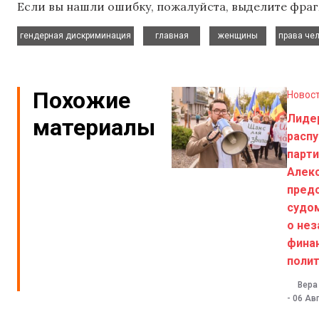
Если вы нашли ошибку, пожалуйста, выделите фраг
,
,
,
гендерная дискриминация
главная
женщины
права че
Похожие
Новос
Лиде
материалы
расп
парти
Алекс
пред
судом
о не
фина
поли
Вера
-
06 Авг