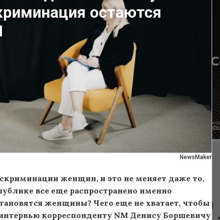
скриминация остаются
M
NewsMaker
скриминации женщин, и это не меняет даже то,
публике все еще распространено именно
становятся женщины? Чего еще не хватает, чтобы
 интервью корреспонденту NM Денису Боршевичу