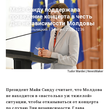
Новости
Майя Санду поддержала
проведение концерта в честь
Дня независимости Молдовы
Николай Пахольницкий
|
7 Август, 2026
12:36
Tudor Mardei | NewsMaker
Президент Майя Санду считает, что Молдова
не находится в «настолько уж тяжелой»
ситуации, чтобы отказываться от концерта
по случаю Дня независимости. Глава