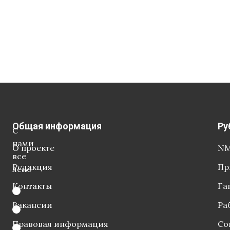
Общая информация
Ру
С
нами
О проекте
NM
все
Редакция
Пр
ясно
Контакты
Га
Вакансии
Ра
Правовая информация
Со