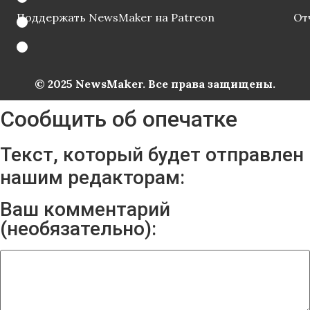
Поддержать NewsMaker на Patreon
От
© 2025 NewsMaker. Все права защищены.
Сообщить об опечатке
Текст, который будет отправлен
нашим редакторам:
Ваш комментарий
(необязательно):